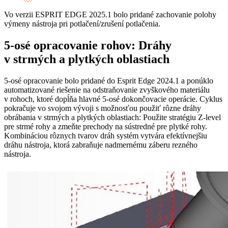
Vo verzii ESPRIT EDGE 2025.1 bolo pridané zachovanie polohy
výmeny nástroja pri potlačení/zrušení potlačenia.
5-osé opracovanie rohov: Dráhy
v strmých a plytkých oblastiach
5-osé opracovanie bolo pridané do Esprit Edge 2024.1 a ponúklo
automatizované riešenie na odstraňovanie zvyškového materiálu
v rohoch, ktoré dopĺňa hlavné 5-osé dokončovacie operácie. Cyklus
pokračuje vo svojom vývoji s možnosťou použiť rôzne dráhy
obrábania v strmých a plytkých oblastiach: Použite stratégiu Z-level
pre strmé rohy a zmeňte prechody na sústredné pre plytké rohy.
Kombináciou rôznych tvarov dráh systém vytvára efektívnejšiu
dráhu nástroja, ktorá zabraňuje nadmernému záberu rezného
nástroja.