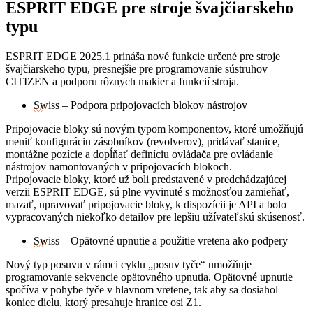
ESPRIT EDGE pre stroje švajčiarskeho
typu
ESPRIT EDGE 2025.1 prináša nové funkcie určené pre stroje
švajčiarskeho typu, presnejšie pre programovanie sústruhov
CITIZEN a podporu rôznych makier a funkcií stroja.
Swiss – Podpora pripojovacích blokov nástrojov
Pripojovacie bloky sú novým typom komponentov, ktoré umožňujú
meniť konfiguráciu zásobníkov (revolverov), pridávať stanice,
montážne pozície a dopĺňať definíciu ovládača pre ovládanie
nástrojov namontovaných v pripojovacích blokoch.
Pripojovacie bloky, ktoré už boli predstavené v predchádzajúcej
verzii ESPRIT EDGE, sú plne vyvinuté s možnosťou zamieňať,
mazať, upravovať pripojovacie bloky, k dispozícii je API a bolo
vypracovaných niekoľko detailov pre lepšiu užívateľskú skúsenosť.
Swiss – Opätovné upnutie a použitie vretena ako podpery
Nový typ posuvu v rámci cyklu „posuv tyče“ umožňuje
programovanie sekvencie opätovného upnutia. Opätovné upnutie
spočíva v pohybe tyče v hlavnom vretene, tak aby sa dosiahol
koniec dielu, ktorý presahuje hranice osi Z1.