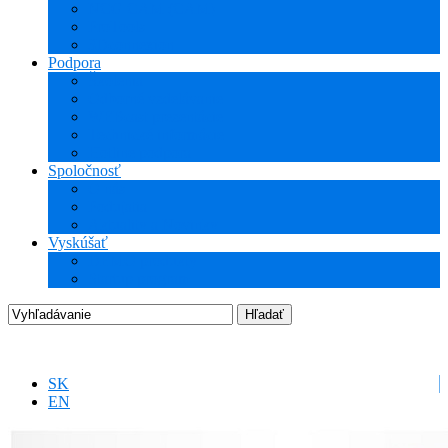
NCG CAM (CAM)
ProTools
3Dconnexion
Podpora
Školenia
Odborné vzdelávanie
WEBcast prezentácie
Technické informácie
Hotline podpora
Spoločnosť
O nás
Podujatia
Aktuality a Novinky
Vyskúšať
DEMO produkty
Startup program
SK
EN