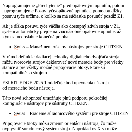
Naprogramujeme „Prechytenie“ pred opätovným upnutím, potom
naprogramujeme Posuv tyče/opätovné upnutie a pomocou dĺžky
posuvu tyče určíme, o koľko sa má súčiastka posunúť pozdĺž Z1.
Ak je dĺžka posuvu tyče väčšia ako dostupný zdvih stroja v Z1,
systém automaticky prejde na viacnásobné opätovné upnutie, až
kým sa nedosiahne konečná poloha.
Swiss – Manažment ofsetov nástrojov pre stroje CITIZEN
V rámci definície riadiacej jednotky digitálneho dvojčaťa stroja
môžu tvorcovia strojov deklarovať nové meracie body pre všetky
stanice a pre všetky možné pripojovacie bloky, ktoré sú
kompatibilné so strojom.
ESPRIT EDGE 2025.1 oddeľuje bod upevnenia nástroja
od meracieho bodu nástroja.
Táto nová schopnosť umožňuje plnú podporu pokročilej
konfigurácie nástrojov pre sústruhy CITIZEN.
Swiss – Riadenie súradnicového systému pre stroje CITIZEN
Pripojovacie bloky môžu zmeniť orientáciu nástroja, čo môže
ovplyvniť súradnicový systém stroja. Napríklad os X sa môže