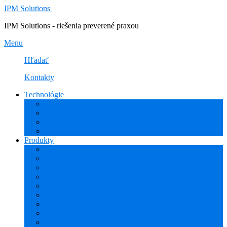
IPM Solutions
IPM Solutions - riešenia preverené praxou
Menu
Hľadať
Kontakty
Technológie
Rozšírená Realita (AR)
Internet Vecí (IoT/IIoT)
PLM
CAD
Produkty
Creo (CAD/CAM/CAE)
Mathcad
Windchill (PDM/PLM)
ThingWorx (IoT/IIoT)
Vuforia (AR)
PHARIS (MES)
Simcenter (CAE)
HEXAGON (CAM)
ESPRIT EDGE (CAM)