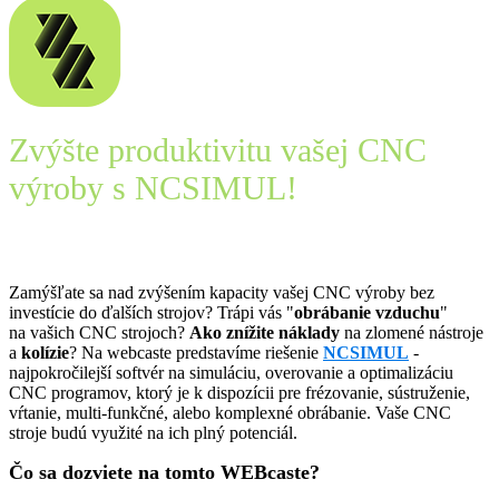
Zvýšte produktivitu vašej CNC
výroby s NCSIMUL!
WEBcast záznam na vyžiadanie
Zamýšľate sa nad zvýšením kapacity vašej CNC výroby bez
investície do ďalších strojov? Trápi vás "
obrábanie vzduchu
"
na vašich CNC strojoch?
Ako znížite náklady
na zlomené nástroje
a
kolízie
? Na webcaste predstavíme riešenie
NCSIMUL
-
najpokročilejší softvér na simuláciu, overovanie a optimalizáciu
CNC programov, ktorý je k dispozícii pre frézovanie, sústruženie,
vŕtanie, multi-funkčné, alebo komplexné obrábanie. Vaše CNC
stroje budú využité na ich plný potenciál.
Čo sa dozviete na tomto WEBcaste?