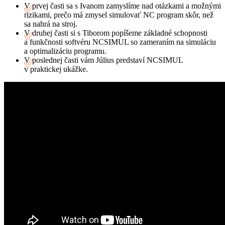
V prvej časti sa s Ivanom zamyslíme nad otázkami a možnými
rizikami, prečo má zmysel simulovať NC program skôr, než
sa nahrá na stroj.
V druhej časti si s Tiborom popíšeme základné schopnosti
a funkčnosti softvéru NCSIMUL so zameraním na simuláciu
a optimalizáciu programu.
V poslednej časti vám Július predstaví NCSIMUL
v praktickej ukážke.