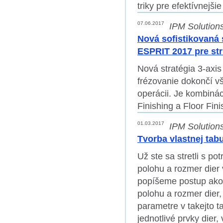
triky pre efektívnejš
07.06.2017
IPM Solutions
Nová sofistikovaná s
ESPRIT 2017 pre str
Nová stratégia 3-axis
frézovanie dokončí vš
operácii. Je kombinác
Finishing a Floor Fini
01.03.2017
IPM Solutions,
Tvorba vlastnej tabu
Už ste sa stretli s po
polohu a rozmer dier 
popíšeme postup ako s
polohu a rozmer dier, 
parametre v takejto t
jednotlivé prvky dier,