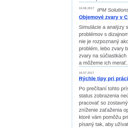
10.08.2017
IPM Solutions
Objemové zvary v C
Simulácie a analýzy 
problémov s dizajnom.
nie je rozpoznaný ako
problém, lebo zvary b
zvary na súčiastkách
a môžeme ich merať, 
16.07.2017
Rýchle tipy pri prá
Po prečítaní tohto pr
status zobrazenia ne
pracovať so zostavný
zníženie zaťaženia op
ktoré vám pomôžu pri
písaný tak, aby užíva