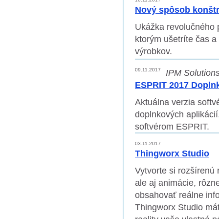
Nový spôsob konštr
Ukážka revolučného p
ktorým ušetríte čas a
výrobkov.
09.11.2017
IPM Solutions 
ESPRIT 2017 Doplnk
Aktuálna verzia soft
doplnkových aplikácií
softvérom ESPRIT.
03.11.2017
Thingworx Studio
Vytvorte si rozšírenú
ale aj animácie, rôzn
obsahovať reálne inf
Thingworx Studio má