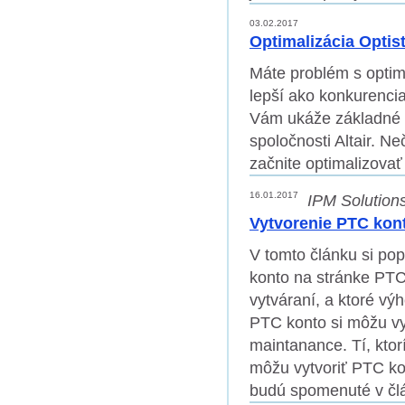
03.02.2017
Optimalizácia Optis
Máte problém s optim
lepší ako konkurencia
Vám ukáže základné f
spoločnosti Altair. 
začnite optimalizovať 
16.01.2017
IPM Solutions
Vytvorenie PTC kon
V tomto článku si po
konto na stránke PTC,
vytváraní, a ktoré vý
PTC konto si môžu vyt
maintanance. Tí, ktor
môžu vytvoriť PTC kon
budú spomenuté v čl