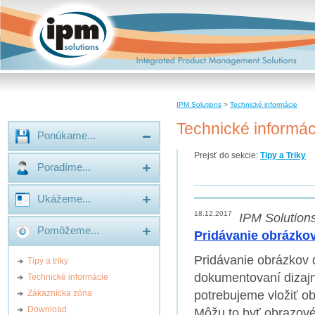
IPM Solutions
Integrated Product Management Solutions
IPM Solutions
>
Technické informácie
Technické informác
Ponúkame...
Prejsť do sekcie:
Tipy a Triky
Poradíme...
Ukážeme...
18.12.2017
IPM Solutions
Pomôžeme...
Pridávanie obrázkov
Pridávanie obrázkov 
Tipy a triky
dokumentovaní dizajn
Technické informácie
potrebujeme vložiť o
Zákaznícka zóna
Download
Môžu to byť obrazové