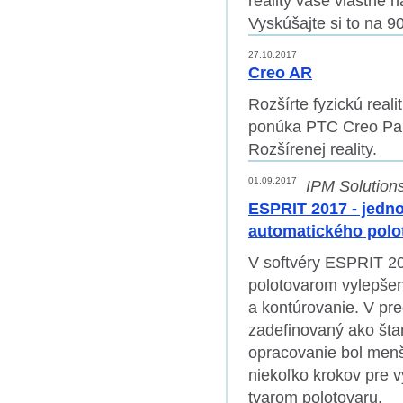
reality vaše vlastné 
Vyskúšajte si to na 9
27.10.2017
Creo AR
Rozšírte fyzickú reali
ponúka PTC Creo Para
Rozšírenej reality.
01.09.2017
IPM Solutions
ESPRIT 2017 - jedn
automatického polo
V softvéry ESPRIT 2
polotovarom vylepšen
a kontúrovanie. V pre
zadefinovaný ako štan
opracovanie bol menší
niekoľko krokov pre v
tvarom polotovaru.