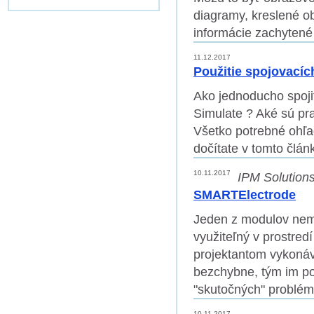
diagramy, kreslené ob
informácie zachyten
11.12.2017
Použitie spojovacíc
Ako jednoducho spoj
Simulate ? Aké sú pra
Všetko potrebné ohľa
dočítate v tomto člán
10.11.2017
IPM Solutions 
SMARTElectrode
Jeden z modulov nem
využiteľný v prostred
projektantom vykonáv
bezchybne, tým im po
"skutočných" problém
10.11.2017