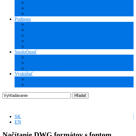
NCG CAM (CAM)
ProTools
3Dconnexion
Podpora
Školenia
Odborné vzdelávanie
WEBcast prezentácie
Technické informácie
Hotline podpora
Spoločnosť
O nás
Podujatia
Aktuality a Novinky
Vyskúšať
DEMO produkty
Startup program
SK
EN
Načítanie DWG formátov s fontom