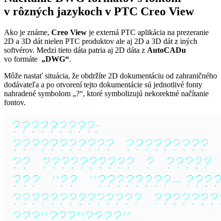
v rôzných jazykoch v PTC Creo View
Ako je známe,
Creo View
je externá PTC aplikácia na prezeranie
2D a 3D dát nielen PTC produktov ale aj 2D a 3D dát z iných
softvérov. Medzi tieto dáta patria aj 2D dáta z
AutoCADu
vo formáte
„DWG“
.
Môže nastať situácia, že obdržíte 2D dokumentáciu od zahraničného
dodávateľa a po otvorení tejto dokumentácie sú jednotlivé fonty
nahradené symbolom „?“, ktoré symbolizujú nekorektné načítanie
fontov.