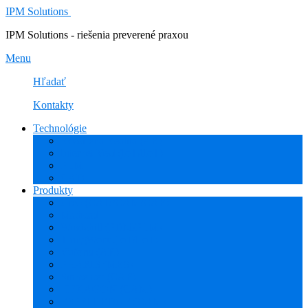
IPM Solutions
IPM Solutions - riešenia preverené praxou
Menu
Hľadať
Kontakty
Technológie
Rozšírená Realita (AR)
Internet Vecí (IoT/IIoT)
PLM
CAD
Produkty
Creo (CAD/CAM/CAE)
Mathcad
Windchill (PDM/PLM)
ThingWorx (IoT/IIoT)
Vuforia (AR)
PHARIS (MES)
Simcenter (CAE)
HEXAGON (CAM)
ESPRIT EDGE (CAM)