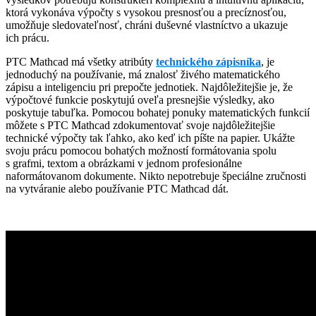
ktorá vykonáva výpočty s vysokou presnosťou a precíznosťou,
umožňuje sledovateľnosť, chráni duševné vlastníctvo a ukazuje
ich prácu.
PTC Mathcad má všetky atribúty
technického zápisníka
, je
jednoduchý na používanie, má znalosť živého matematického
zápisu a inteligenciu pri prepočte jednotiek. Najdôležitejšie je, že
výpočtové funkcie poskytujú oveľa presnejšie výsledky, ako
poskytuje tabuľka. Pomocou bohatej ponuky matematických funkcií
môžete s PTC Mathcad zdokumentovať svoje najdôležitejšie
technické výpočty tak ľahko, ako keď ich píšte na papier. Ukážte
svoju prácu pomocou bohatých možností formátovania spolu
s grafmi, textom a obrázkami v jednom profesionálne
naformátovanom dokumente. Nikto nepotrebuje špeciálne zručnosti
na vytváranie alebo používanie PTC Mathcad dát.