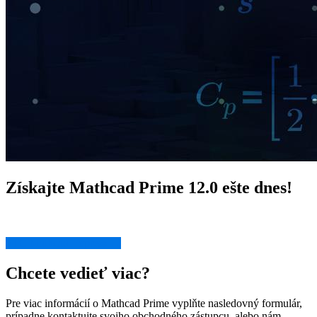
Získajte Mathcad Prime 12.0 ešte dnes!
Mathcad Prime 12.0: výpočtársky softvér pre inžinierske výpočty.
PTC Mathcad Express →
Chcete vedieť viac?
Pre viac informácií o Mathcad Prime vyplňte nasledovný formulár,
prípadne kontaktujte svojho obchodného zástupcu, alebo nám