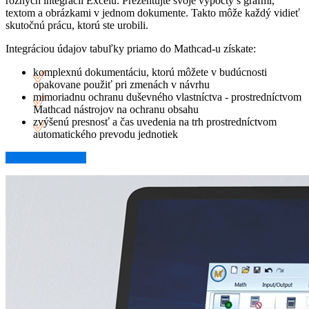
rôznych integrácií Excelu. Prezentujte svoje výpočty s grafmi,
textom a obrázkami v jednom dokumente. Takto môže každý vidieť
skutočnú prácu, ktorú ste urobili.
Integráciou údajov tabuľky priamo do Mathcad-u získate:
komplexnú dokumentáciu, ktorú môžete v budúcnosti
opakovane použiť pri zmenách v návrhu
mimoriadnu ochranu duševného vlastníctva - prostredníctvom
Mathcad nástrojov na ochranu obsahu
zvýšenú presnosť a čas uvedenia na trh prostredníctvom
automatického prevodu jednotiek
Viac informácií →