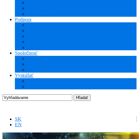
NCG CAM (CAM)
ProTools
3Dconnexion
Podpora
Školenia
Odborné vzdelávanie
WEBcast prezentácie
Technické informácie
Hotline podpora
Spoločnosť
O nás
Podujatia
Aktuality a Novinky
Vyskúšať
DEMO produkty
Startup program
SK
EN