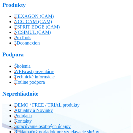
Produkty
HEXAGON (CAM)
NCG CAM (CAM)
ESPRIT EDGE (CAM)
NCSIMUL (CAM)
ProTools
3Dconnexion
Podpora
Školenia
WEBcast prezentácie
Technické informácie
Hotline podpora
Neprehliadnite
DEMO / FREE / TRIAL produkty
Aktuality a Novinky
Podujatia
Kontakty
Spracúvanie osobných údajov
Reklamačný poriadok pre vzdelávacie služby