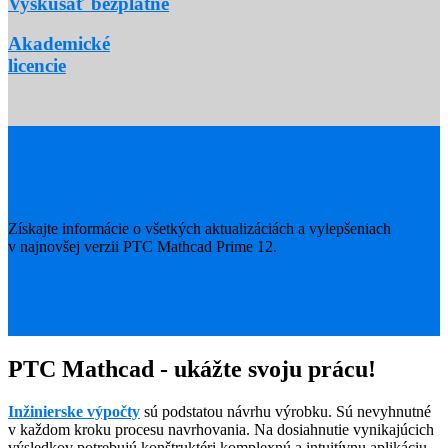
Vyskúšať bezplatne
Akademické
licencie
PTC Mathcad Prime 12 už dostupný!
Získajte informácie o všetkých aktualizáciách a vylepšeniach
v najnovšej verzii PTC Mathcad Prime 12.
Viac informácií →
PTC Mathcad - ukážte svoju prácu!
Inžinierske výpočty
sú podstatou návrhu výrobku. Sú nevyhnutné
v každom kroku procesu navrhovania. Na dosiahnutie vynikajúcich
výsledkov potrebujú konštruktéri komplexnú a intuitívnu aplikáciu,