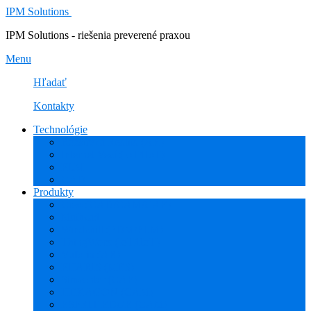
IPM Solutions
IPM Solutions - riešenia preverené praxou
Menu
Hľadať
Kontakty
Technológie
Rozšírená Realita (AR)
Internet Vecí (IoT/IIoT)
PLM
CAD
Produkty
Creo (CAD/CAM/CAE)
Mathcad
Windchill (PDM/PLM)
ThingWorx (IoT/IIoT)
Vuforia (AR)
PHARIS (MES)
Simcenter (CAE)
HEXAGON (CAM)
ESPRIT EDGE (CAM)