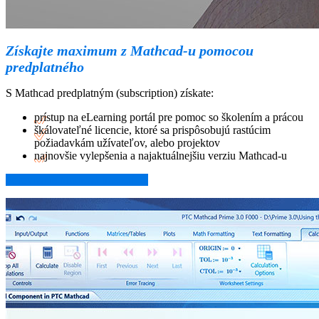
Získajte maximum z Mathcad-u pomocou
predplatného
S Mathcad predplatným (subscription) získate:
prístup na eLearning portál pre pomoc so školením a prácou
škálovateľné licencie, ktoré sa prispôsobujú rastúcim
požiadavkám užívateľov, alebo projektov
najnovšie vylepšenia a najaktuálnejšiu verziu Mathcad-u
Porovnanie Mathcad licencií →