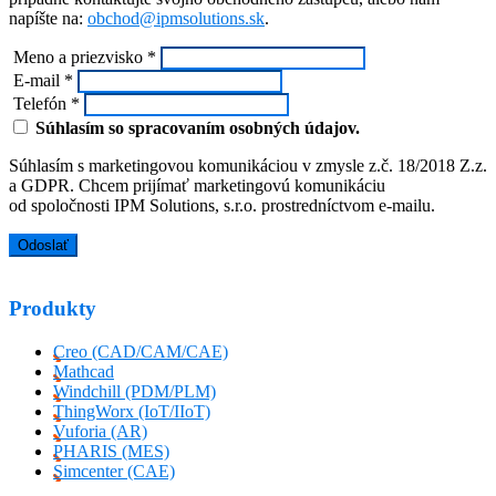
napíšte na:
obchod@ipmsolutions.sk
.
Meno a priezvisko *
E-mail *
Telefón *
Súhlasím so spracovaním osobných údajov.
Súhlasím s marketingovou komunikáciou v zmysle z.č. 18/2018 Z.z.
a GDPR. Chcem prijímať marketingovú komunikáciu
od spoločnosti IPM Solutions, s.r.o. prostredníctvom e-mailu.
Produkty
Creo (CAD/CAM/CAE)
Mathcad
Windchill (PDM/PLM)
ThingWorx (IoT/IIoT)
Vuforia (AR)
PHARIS (MES)
Simcenter (CAE)