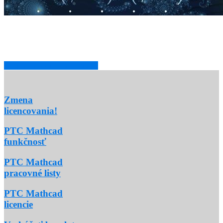
PTC Mathcad Prime
Inžiniersky matematický softvér, ktorý vám umožňuje vytvárať,
analyzovať a zdieľať najdôležitejšie výpočty.
Bezplatná 30-dňová verzia →
Zmena
licencovania!
PTC Mathcad
funkčnosť
PTC Mathcad
pracovné listy
PTC Mathcad
licencie