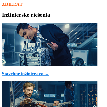
ZDIEĽAŤ
Inžinierske riešenia
Stavebné inžinierstvo →