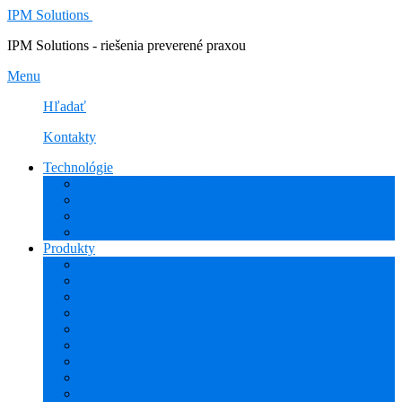
IPM Solutions
IPM Solutions - riešenia preverené praxou
Menu
Hľadať
Kontakty
Technológie
Rozšírená Realita (AR)
Internet Vecí (IoT/IIoT)
PLM
CAD
Produkty
Creo (CAD/CAM/CAE)
Mathcad
Windchill (PDM/PLM)
ThingWorx (IoT/IIoT)
Vuforia (AR)
PHARIS (MES)
Simcenter (CAE)
HEXAGON (CAM)
ESPRIT EDGE (CAM)