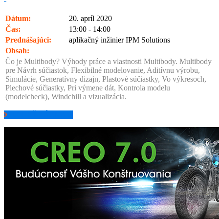
Dátum:
20. apríl 2020
Čas:
13:00 - 14:00
Prednášajúci:
aplikačný inžinier IPM Solutions
Obsah:
Čo je Multibody? Výhody práce a vlastnosti Multibody. Multibody
pre Návrh súčiastok, Flexibilné modelovanie, Aditívnu výrobu,
Simulácie, Generatívny dizajn, Plastové súčiastky, Vo výkresoch,
Plechové súčiastky, Pri výmene dát, Kontrola modelu
(modelcheck), Windchill a vizualizácia.
POZRIEŤ ZÁZNAM