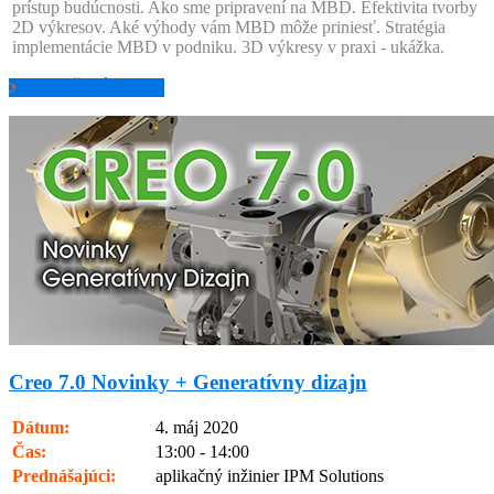
prístup budúcnosti. Ako sme pripravení na MBD. Efektivita tvorby
2D výkresov. Aké výhody vám MBD môže priniesť. Stratégia
implementácie MBD v podniku. 3D výkresy v praxi - ukážka.
POZRIEŤ ZÁZNAM
Creo 7.0 Novinky + Generatívny dizajn
Dátum:
4. máj 2020
Čas:
13:00 - 14:00
Prednášajúci:
aplikačný inžinier IPM Solutions