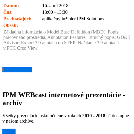
Dátum:
16. apríl 2018
Čas:
13:00 - 13:30
Prednášajúci:
aplikačný inžinier IPM Solutions
Obsah:
Základná informácia o Model Base Definition (MBD); Popis
pracovného prostredia; Annotation Features - stručný popis; GD&T
Advisor; Export 3D anotácií do STEP; Načítanie 3D anotácii
v PTC Creo View.
pozrieť záznam
IPM WEBcast internetové prezentácie -
archív
Všetky prezentácie uskutočnené v rokoch
2010 - 2018
sú dostupné
v našom archíve.
Archív