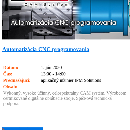
Automatizácia CNC programovania
Dátum:
1. jún 2020
Čas:
13:00 - 14:00
Prednášajúci:
aplikačný inžinier IPM Solutions
Obsah:
Výkonný, vysoko účinný, celospektrálny CAM systém. Výrobcom
certifikované digitálne obrábacie stroje. Špičková technická
podpora.
POZRIEŤ ZÁZNAM