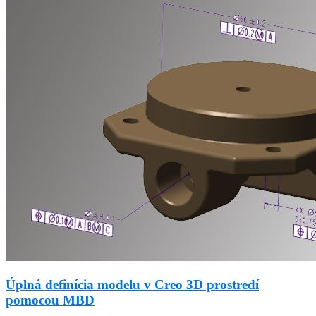
Úplná definícia modelu v Creo 3D prostredí
pomocou MBD