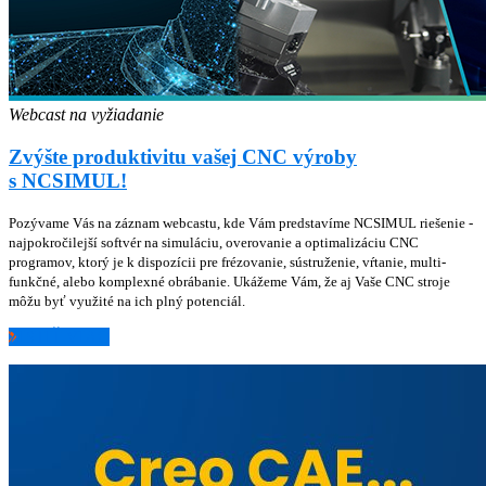
Webcast na vyžiadanie
Zvýšte produktivitu vašej CNC výroby
s NCSIMUL!
Pozývame Vás na záznam webcastu, kde Vám predstavíme NCSIMUL riešenie -
najpokročilejší softvér na simuláciu, overovanie a optimalizáciu CNC
programov, ktorý je k dispozícii pre frézovanie, sústruženie, vŕtanie, multi-
funkčné, alebo komplexné obrábanie. Ukážeme Vám, že aj Vaše CNC stroje
môžu byť využité na ich plný potenciál.
ZISTIŤ VIAC