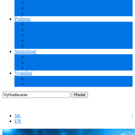
NCG CAM (CAM)
ProTools
3Dconnexion
Podpora
Školenia
Odborné vzdelávanie
WEBcast prezentácie
Technické informácie
Hotline podpora
Spoločnosť
O nás
Podujatia
Aktuality a Novinky
Vyskúšať
DEMO produkty
Startup program
SK
EN