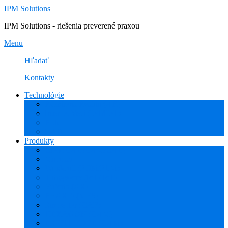
IPM Solutions
IPM Solutions - riešenia preverené praxou
Menu
Hľadať
Kontakty
Technológie
Rozšírená Realita (AR)
Internet Vecí (IoT/IIoT)
PLM
CAD
Produkty
Creo (CAD/CAM/CAE)
Mathcad
Windchill (PDM/PLM)
ThingWorx (IoT/IIoT)
Vuforia (AR)
PHARIS (MES)
Simcenter (CAE)
HEXAGON (CAM)
ESPRIT EDGE (CAM)