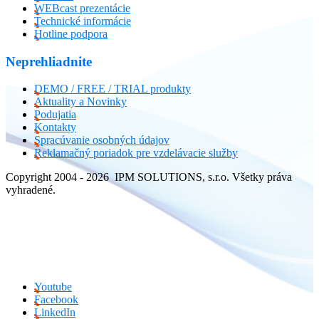
WEBcast prezentácie
Technické informácie
Hotline podpora
Neprehliadnite
DEMO / FREE / TRIAL produkty
Aktuality a Novinky
Podujatia
Kontakty
Spracúvanie osobných údajov
Reklamačný poriadok pre vzdelávacie služby
Copyright 2004 - 2026 IPM SOLUTIONS, s.r.o. Všetky práva
vyhradené.
Youtube
Facebook
LinkedIn