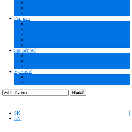
NCG CAM (CAM)
ProTools
3Dconnexion
Podpora
Školenia
Odborné vzdelávanie
WEBcast prezentácie
Technické informácie
Hotline podpora
Spoločnosť
O nás
Podujatia
Aktuality a Novinky
Vyskúšať
DEMO produkty
Startup program
SK
EN