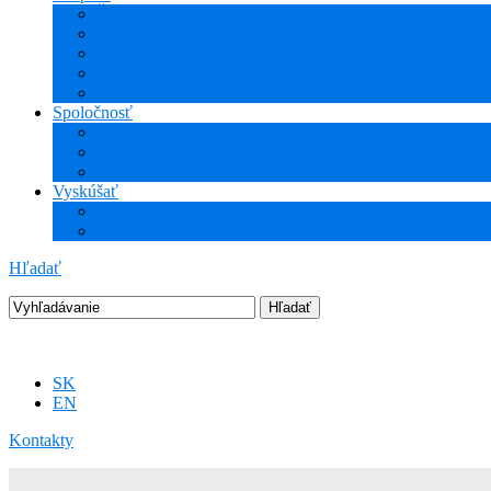
Školenia
Odborné vzdelávanie
WEBcast prezentácie
Technické informácie
Hotline podpora
Spoločnosť
O nás
Podujatia
Aktuality a Novinky
Vyskúšať
DEMO produkty
Startup program
Hľadať
SK
EN
Kontakty