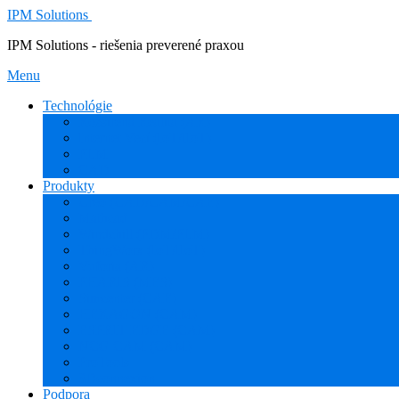
IPM Solutions
IPM Solutions - riešenia preverené praxou
Menu
Technológie
Rozšírená Realita (AR)
Internet Vecí (IoT/IIoT)
PLM
CAD
Produkty
Creo (CAD/CAM/CAE)
Mathcad
Windchill (PDM/PLM)
ThingWorx (IoT/IIoT)
Vuforia (AR)
PHARIS (MES)
Simcenter (CAE)
HEXAGON (CAM)
ESPRIT EDGE (CAM)
NCG CAM (CAM)
ProTools
3Dconnexion
Podpora