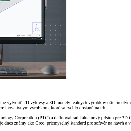
álne vytvoriť 2D výkresy a 3D modely reálnych výrobkov ešte predt
ere inovatívnym výrobkom, ktoré sa rýchlo dostanú na trh.
ology Corporation (PTC) a definoval radikálne nový prístup pre 3D CA
e dnes známy ako Creo, priemyselný štandard pre softvér na návrh a 