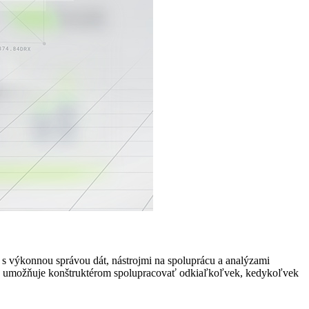
 s výkonnou správou dát, nástrojmi na spoluprácu a analýzami
ktorá umožňuje konštruktérom spolupracovať odkiaľkoľvek, kedykoľvek