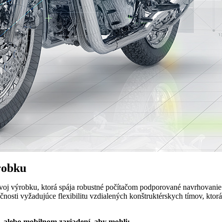
robku
ývoj výrobku, ktorá spája robustné počítačom podporované navrhovanie
ločnosti vyžadujúce flexibilitu vzdialených konštruktérskych tímov, 
 alebo mobilnom zariadení, aby mohli: