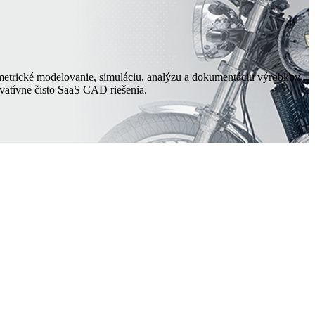
metrické modelovanie, simuláciu, analýzu a dokumentáciu výrobkov
ovatívne čisto SaaS CAD riešenia.