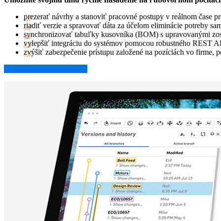
prezerať návrhy a stanoviť pracovné postupy v reálnom čase pr
riadiť verzie a spravovať dáta za účelom eliminácie potreby 
synchronizovať tabuľky kusovníka (BOM) s upravovanými zo
vylepšiť integráciu do systémov pomocou robustného REST AP
zvýšiť zabezpečenie prístupu založené na pozíciách vo firme, 
Preskúmať ONSHAPE →