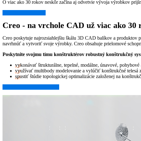
O viac ako 30 rokov neskôr začína aj odvetvie vývoja výrobkov prijí
Preskúmať CREO →
Creo - na vrchole CAD už viac ako 30 
Creo poskytuje najrozsiahlejšiu škálu 3D CAD balíkov a produktov pr
navrhnúť a vytvoriť svoje výrobky. Creo obsahuje prielomové schopno
Poskytnite svojmu tímu konštruktérov robustný konštrukčný sys
vykonávať štrukturálne, tepelné, modálne, únavové, pohybové 
využívať multibody modelovanie a vylúčiť konštrukčné telesá 
spustiť štúdie topologickej optimalizácie založenej na konštr
Pozrite sa, ako to funguje →