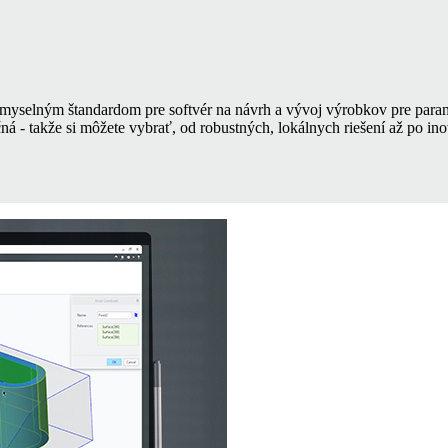
emyselným štandardom pre softvér na návrh a vývoj výrobkov pre para
á - takže si môžete vybrať, od robustných, lokálnych riešení až po in