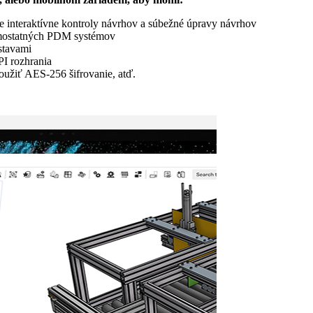
e interaktívne kontroly návrhov a súbežné úpravy návrhov
samostatných PDM systémov
stavami
I rozhrania
použiť AES-256 šifrovanie, atď.