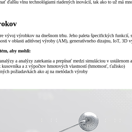
mať ďalšiu vlnu technológiami riadených inovácií, tak ako to už má mn
rokov
e vývoj výrobkov na dnešnom trhu. Jeho paleta špecifických funkcií, s
sti v oblasti aditívnej výroby (AM), generatívneho dizajnu, IoT, 3D v
tém, aby mohli:
analýzy a analýzy zatekania a prepínať medzi simuláciou v ustálenom
z kusovníka a z výpočtov hmotových vlastností (hmotnosť, ťažisko)
ukčných požiadavkách ako aj na metódach výroby