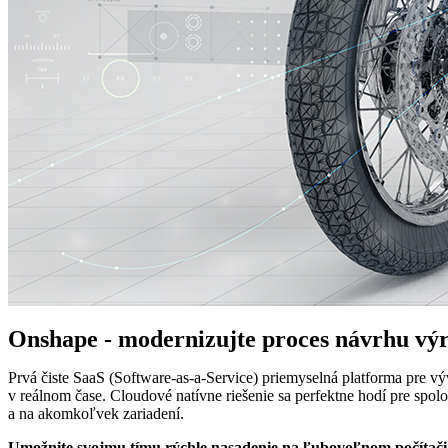
Onshape - modernizujte proces návrhu vý
Prvá čiste SaaS (Software-as-a-Service) priemyselná platforma pre v
v reálnom čase. Cloudové natívne riešenie sa perfektne hodí pre spo
a na akomkoľvek zariadení.
Umožnite svojmu tímu rýchle nasadenie na ľubovoľnom počítači,