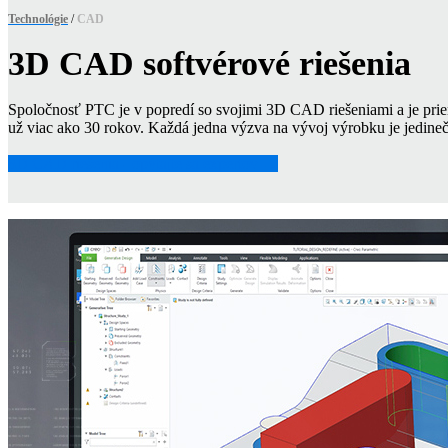
Technológie
/
CAD
3D CAD softvérové riešenia
Spoločnosť PTC je v popredí so svojimi 3D CAD riešeniami a je pri
už viac ako 30 rokov. Každá jedna výzva na vývoj výrobku je jedinečn
3D CAD riešenia - opýtajte sa expertov →