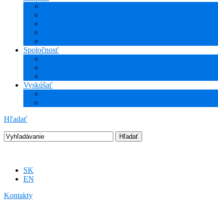
Školenia
Odborné vzdelávanie
WEBcast prezentácie
Technické informácie
Hotline podpora
Spoločnosť
O nás
Podujatia
Aktuality a Novinky
Vyskúšať
DEMO produkty
Startup program
Hľadať
SK
EN
Kontakty