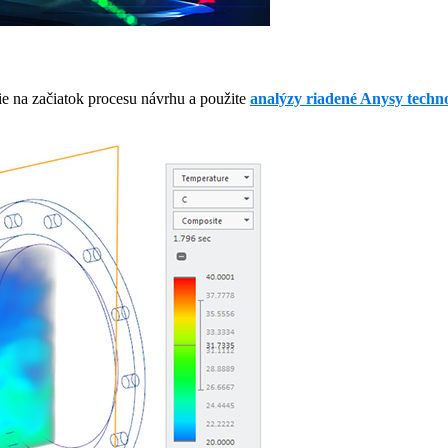
e na začiatok procesu návrhu a použite
analýzy riadené Anysy techn