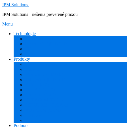
IPM Solutions
IPM Solutions - riešenia preverené praxou
Menu
Technológie
Rozšírená Realita (AR)
Internet Vecí (IoT/IIoT)
PLM
CAD
Produkty
Creo (CAD/CAM/CAE)
Mathcad
Windchill (PDM/PLM)
ThingWorx (IoT/IIoT)
Vuforia (AR)
PHARIS (MES)
Simcenter (CAE)
HEXAGON (CAM)
ESPRIT EDGE (CAM)
NCG CAM (CAM)
ProTools
3Dconnexion
Podpora