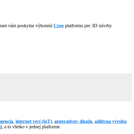
Program vám poskytne výkonnú
Creo
platformu pre 3D návrhy
igencia
,
internet vecí (IoT)
,
generatívny dizajn
,
aditívna výroba
i
, a to všetko v jednej platforme.