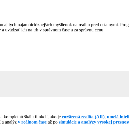
nu aj tých najambicióznejších myšlienok na realitu pred ostatnými. 
 a uvádzať ich na trh v správnom čase a za správnu cenu.
 kompletnú škálu funkcií, ako je
rozšírená realita (AR)
,
umelá intel
í a analýz
v reálnom čase
až po
simulácie a analýzy vysokej presnost