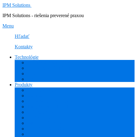
IPM Solutions
IPM Solutions - riešenia preverené praxou
Menu
Hľadať
Kontakty
Technológie
Rozšírená Realita (AR)
Internet Vecí (IoT/IIoT)
PLM
CAD
Produkty
Creo (CAD/CAM/CAE)
Mathcad
Windchill (PDM/PLM)
ThingWorx (IoT/IIoT)
Vuforia (AR)
PHARIS (MES)
Simcenter (CAE)
HEXAGON (CAM)
ESPRIT EDGE (CAM)