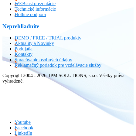
WEBcast prezentácie
Technické informácie
Hotline podpora
Neprehliadnite
DEMO / FREE / TRIAL produkty
Aktuality a Novinky
Podujatia
Kontakty
Spracúvanie osobných údajov
Reklamačný poriadok pre vzdelávacie služby
Copyright 2004 - 2026 IPM SOLUTIONS, s.r.o. Všetky práva
vyhradené.
Youtube
Facebook
LinkedIn