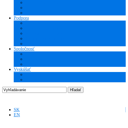
NCG CAM (CAM)
ProTools
3Dconnexion
Podpora
Školenia
Odborné vzdelávanie
WEBcast prezentácie
Technické informácie
Hotline podpora
Spoločnosť
O nás
Podujatia
Aktuality a Novinky
Vyskúšať
DEMO produkty
Startup program
SK
EN