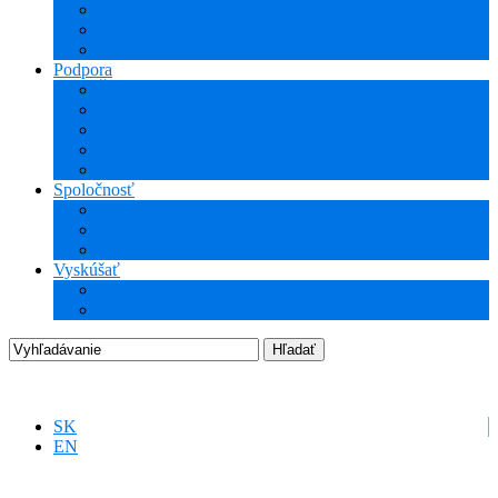
NCG CAM (CAM)
ProTools
3Dconnexion
Podpora
Školenia
Odborné vzdelávanie
WEBcast prezentácie
Technické informácie
Hotline podpora
Spoločnosť
O nás
Podujatia
Aktuality a Novinky
Vyskúšať
DEMO produkty
Startup program
SK
EN