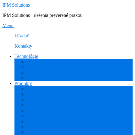
IPM Solutions
IPM Solutions - riešenia preverené praxou
Menu
Hľadať
Kontakty
Technológie
Rozšírená Realita (AR)
Internet Vecí (IoT/IIoT)
PLM
CAD
Produkty
Creo (CAD/CAM/CAE)
Mathcad
Windchill (PDM/PLM)
ThingWorx (IoT/IIoT)
Vuforia (AR)
PHARIS (MES)
Simcenter (CAE)
HEXAGON (CAM)
ESPRIT EDGE (CAM)