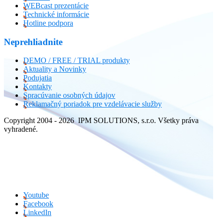
WEBcast prezentácie
Technické informácie
Hotline podpora
Neprehliadnite
DEMO / FREE / TRIAL produkty
Aktuality a Novinky
Podujatia
Kontakty
Spracúvanie osobných údajov
Reklamačný poriadok pre vzdelávacie služby
Copyright 2004 - 2026 IPM SOLUTIONS, s.r.o. Všetky práva
vyhradené.
Youtube
Facebook
LinkedIn