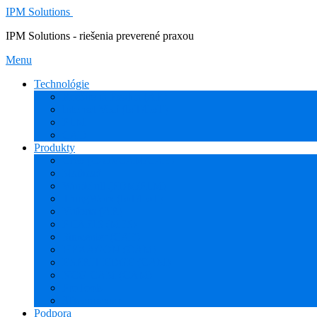
IPM Solutions
IPM Solutions - riešenia preverené praxou
Menu
Technológie
Rozšírená Realita (AR)
Internet Vecí (IoT/IIoT)
PLM
CAD
Produkty
Creo (CAD/CAM/CAE)
Mathcad
Windchill (PDM/PLM)
ThingWorx (IoT/IIoT)
Vuforia (AR)
PHARIS (MES)
Simcenter (CAE)
HEXAGON (CAM)
ESPRIT EDGE (CAM)
NCG CAM (CAM)
ProTools
3Dconnexion
Podpora