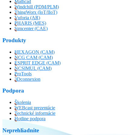
Mathcad
Windchill (PDM/PLM)
ThingWorx (IoT/IIoT)
Vuforia (AR)
PHARIS (MES)
Simcenter (CAE)
Produkty
HEXAGON (CAM)
NCG CAM (CAM)
ESPRIT EDGE (CAM)
NCSIMUL (CAM)
ProTools
3Dconnexion
Podpora
Školenia
WEBcast prezentácie
Technické informácie
Hotline podpora
Neprehliadnite