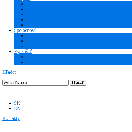
Školenia
Odborné vzdelávanie
WEBcast prezentácie
Technické informácie
Hotline podpora
Spoločnosť
O nás
Podujatia
Aktuality a Novinky
Vyskúšať
DEMO produkty
Startup program
Hľadať
SK
EN
Kontakty