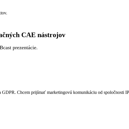
tov.
ačných CAE nástrojov
cast prezentácie.
a GDPR. Chcem prijímať marketingovú komunikáciu od spoločnosti IPM 