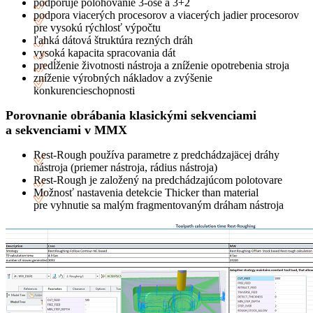
podporuje polohovanie 3-osé a 3+2
podpora viacerých procesorov a viacerých jadier procesorov
pre vysokú rýchlosť výpočtu
ľahká dátová štruktúra rezných dráh
vysoká kapacita spracovania dát
predĺženie životnosti nástroja a zníženie opotrebenia stroja
zníženie výrobných nákladov a zvýšenie
konkurencieschopnosti
Porovnanie obrábania klasickými sekvenciami
a sekvenciami v MMX
Rest-Rough používa parametre z predchádzajäcej dráhy
nástroja (priemer nástroja, rádius nástroja)
Rest-Rough je založený na predchádzajúcom polotovare
Možnosť nastavenia detekcie Thicker than material
pre vyhnutie sa malým fragmentovaným dráham nástroja​