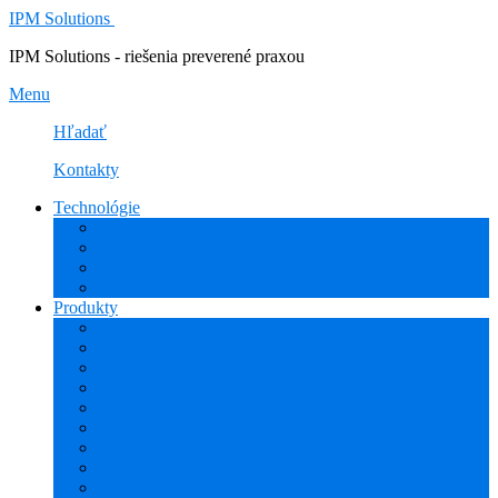
IPM Solutions
IPM Solutions - riešenia preverené praxou
Menu
Hľadať
Kontakty
Technológie
Rozšírená Realita (AR)
Internet Vecí (IoT/IIoT)
PLM
CAD
Produkty
Creo (CAD/CAM/CAE)
Mathcad
Windchill (PDM/PLM)
ThingWorx (IoT/IIoT)
Vuforia (AR)
PHARIS (MES)
Simcenter (CAE)
HEXAGON (CAM)
ESPRIT EDGE (CAM)