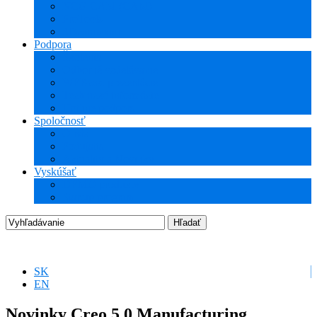
NCG CAM (CAM)
ProTools
3Dconnexion
Podpora
Školenia
Odborné vzdelávanie
WEBcast prezentácie
Technické informácie
Hotline podpora
Spoločnosť
O nás
Podujatia
Aktuality a Novinky
Vyskúšať
DEMO produkty
Startup program
SK
EN
Novinky Creo 5.0 Manufacturing