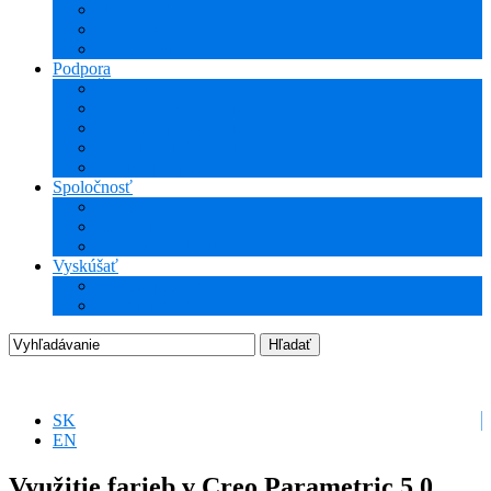
NCG CAM (CAM)
ProTools
3Dconnexion
Podpora
Školenia
Odborné vzdelávanie
WEBcast prezentácie
Technické informácie
Hotline podpora
Spoločnosť
O nás
Podujatia
Aktuality a Novinky
Vyskúšať
DEMO produkty
Startup program
SK
EN
Využitie farieb v Creo Parametric 5.0