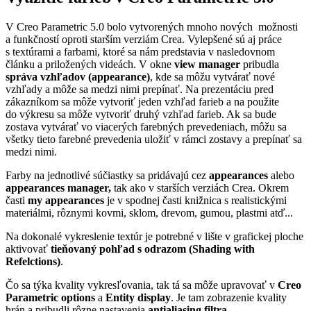
V Creo Parametric 5.0 bolo vytvorených mnoho nových možnosti
a funkčností oproti starším verziám Crea. Vylepšené sú aj práce
s textúrami a farbami, ktoré sa nám predstavia v nasledovnom
článku a priložených videách. V okne
view manager
pribudla
správa vzhľadov (appearance)
, kde sa môžu vytvárať nové
vzhľady a môže sa medzi nimi prepínať. Na prezentáciu pred
zákazníkom sa môže vytvoriť jeden vzhľad farieb a na použite
do výkresu sa môže vytvoriť druhý vzhľad farieb. Ak sa bude
zostava vytvárať vo viacerých farebných prevedeniach, môžu sa
všetky tieto farebné prevedenia uložiť v rámci zostavy a prepínať sa
medzi nimi.
Farby na jednotlivé súčiastky sa pridávajú cez
appearances
alebo
appearances manager,
tak ako v starších verziách Crea. Okrem
časti
my appearances
je v spodnej časti knižnica s realistickými
materiálmi, rôznymi kovmi, sklom, drevom, gumou, plastmi atď...
Na dokonalé vykreslenie textúr je potrebné v lište v grafickej ploche
aktivovať
tieňovaný pohľad s odrazom (Shading with
Refelctions)
.
Čo sa týka kvality vykresľovania, tak tá sa môže upravovať v
Creo
Parametric options
a
Entity display
. Je tam zobrazenie kvality
hrán a pribudli rôzne nastavenia
antialiasing filtra.