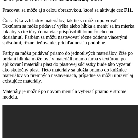
Pracovať sa môže aj s celou obrazovkou, ktorá sa aktivuje cez
F11
.
Čo sa týka vzhľadov materiálov, tak tie sa môžu upravovať.
Textúram sa môže pridávať výška alebo hĺbka a meniť sa im mierka,
tak aby sa textúry čo najviac prispôsobili tomu čo chceme
dosiahnuť. Farbám sa môžu nastavovať rôzne odtiene viacerými
spôsobmi, rôzne tieňovanie, priehľadnosť a podobne.
Farby sa môžu pridávať priamo do jednotlivých materiálov, čiže po
pridaní hliníka môže byť v materiáli priamo farba s textúrou, po
aplikovaní materiálu plast do plastovej súčiastky bude táto vyzerať
ako skutočný plast. Tieto materiály sa uložia priamo do knižnice
materiálov vo firemných nastaveniach, prípadne sa môžu upraviť aj
existujúce materiály.
Materiály je možné po novom meniť a vyberať priamo v strome
modelu.