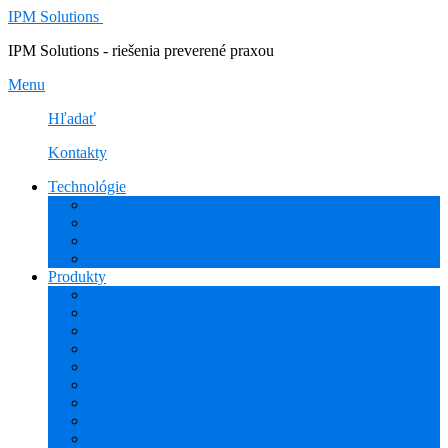
IPM Solutions
IPM Solutions - riešenia preverené praxou
Menu
Hľadať
Kontakty
Technológie
Rozšírená Realita (AR)
Internet Vecí (IoT/IIoT)
PLM
CAD
Produkty
Creo (CAD/CAM/CAE)
Mathcad
Windchill (PDM/PLM)
ThingWorx (IoT/IIoT)
Vuforia (AR)
PHARIS (MES)
Simcenter (CAE)
HEXAGON (CAM)
ESPRIT EDGE (CAM)