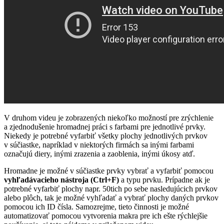
V druhom videu je zobrazených niekoľko možností pre zrýchlenie
a zjednodušenie hromadnej práci s farbami pre jednotlivé prvky.
Niekedy je potrebné vyfarbiť všetky plochy jednotlivých prvkov
v súčiastke, napríklad v niektorých firmách sa inými farbami
označujú diery, inými zrazenia a zaoblenia, inými úkosy atď.
Hromadne je možné v súčiastke prvky vybrať a vyfarbiť pomocou
vyhľadávacieho nástroja (Ctrl+F)
a typu prvku. Prípadne ak je
potrebné vyfarbiť plochy napr. 50tich po sebe nasledujúcich prvkov
alebo plôch, tak je možné vyhľadať a vybrať plochy daných prvkov
pomocou ich ID čísla. Samozrejme, tieto činnosti je možné
automatizovať pomocou vytvorenia makra pre ich ešte rýchlejšie