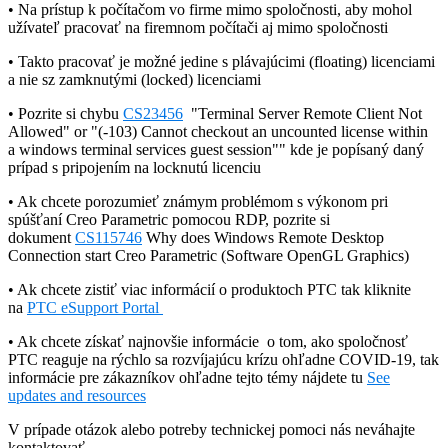
• Na prístup k počítačom vo firme mimo spoločnosti, aby mohol
užívateľ pracovať na firemnom počítači aj mimo spoločnosti
• Takto pracovať je možné jedine s plávajúcimi (floating) licenciami
a nie sz zamknutými (locked) licenciami
• Pozrite si chybu
CS23456
"Terminal Server Remote Client Not
Allowed" or "(-103) Cannot checkout an uncounted license within
a windows terminal services guest session"" kde je popísaný daný
prípad s pripojením na locknutú licenciu
• Ak chcete porozumieť známym problémom s výkonom pri
spúšťaní Creo Parametric pomocou RDP, pozrite si
dokument
CS115746
Why does Windows Remote Desktop
Connection start Creo Parametric (Software OpenGL Graphics)
• Ak chcete zistiť viac informácií o produktoch PTC tak kliknite
na
PTC eSupport Portal
• Ak chcete získať najnovšie informácie o tom, ako spoločnosť
PTC reaguje na rýchlo sa rozvíjajúcu krízu ohľadne COVID-19, tak
informácie pre zákazníkov ohľadne tejto témy nájdete tu
See
updates and resources
V prípade otázok alebo potreby technickej pomoci nás neváhajte
kontaktovať.