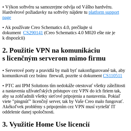
•
Výkon softvéru sa samozrejme odvíja od Vášho hardvéru.
Hardvérové požiadavky na softvéry nájdete tu
platform support
page
• Ak používate Creo Schematics 4.0, prečítajte si
dokument
CS290141
(Creo Schematics 4.0 M020 ešte nie je
k dispozícii)
2. Použitie VPN na komunikáciu
s licenčným serverom mimo firmu
• Serverové porty a pravidlá by mali byť nakonfigurované tak, aby
komunikovali cez bránu firewall, pozrite si dokument
CS110511
• PTC ani IPM Solutions tím nedokáže otestovať všetky záležitosti
a nastavenia užívateľských prístupov cez VPN do ich firiem tak,
aby sa zohľadnili všetky sieťové pripojenia a nastavenia. Pokiaľ
viete "pingnúť" licenčný server, tak by Vaše Creo malo fungovať.
Akékoľvek problémy s pripojením cez VPN musí vyriešiť IT
oddelenie danej spoločnosti.
3. Využitie Home Use licencií