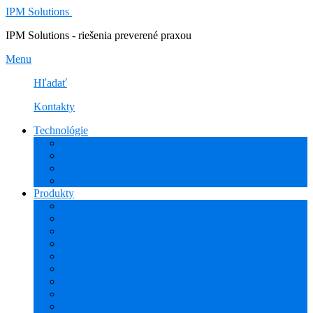
IPM Solutions
IPM Solutions - riešenia preverené praxou
Menu
Hľadať
Kontakty
Technológie
Rozšírená Realita (AR)
Internet Vecí (IoT/IIoT)
PLM
CAD
Produkty
Creo (CAD/CAM/CAE)
Mathcad
Windchill (PDM/PLM)
ThingWorx (IoT/IIoT)
Vuforia (AR)
PHARIS (MES)
Simcenter (CAE)
HEXAGON (CAM)
ESPRIT EDGE (CAM)