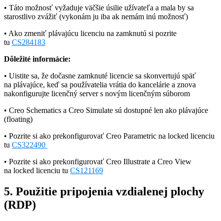
• Táto možnosť vyžaduje väčšie úsilie užívateľa a mala by sa
starostlivo zvážiť (vykonám ju iba ak nemám inú možnosť)
• Ako zmeniť plávajúcu licenciu na zamknutú si pozrite
tu
CS284183
Dôležité informácie:
• Uistite sa, že dočasne zamknuté licencie sa skonvertujú späť
na plávajúce, keď sa používatelia vrátia do kancelárie a znova
nakonfigurujte licenčný server s novým licenčným súborom
• Creo Schematics a Creo Simulate sú dostupné len ako plávajúce
(floating)
• Pozrite si ako prekonfigurovať Creo Parametric na locked licenciu
tu
CS322490
• Pozrite si ako prekonfigurovať Creo Illustrate a Creo View
na locked licenciu tu
CS121169
5. Použitie pripojenia vzdialenej plochy
(RDP)