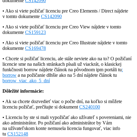
dokumente
CS142090
• Ako si viete požičať licenciu pre Creo Elements / Direct nájdete
v tomto dokumente
CS142090
• Ako si viete požičať licenciu pre Creo View nájdete v tomto
dokumente
CS159123
• Ako si viete požičať licenciu pre Creo Illustrate nájdete v tomto
dokumente
CS169478
• Chcete si požičať licenciu, ale stále neviete ako na to? O požičaní
licencie sme na našich stránkach písali už viackrát, o klasickej
funkčnosti borrow nájdete článok na pôvodnom ipm portáli tu
:
borrow
a na požičanie dlhšie ako na 5 dní nájdete článok tu
borrow_viac_ako_5_dní
Dôležité informácie:
• Ak sa chcete dozvedieť viac o počte dní, na koľko si môžete
licenciu požičať, prečítajte si dokument
CS240100
•
Licenciu by ste si mali vypožičať ako užívateľ s povereniami, nie
ako administrátor. Po požičaní ako administrátor by Vám
na užívateľskom konte nemusela licencia fungovať, viac info
tu
CS152148