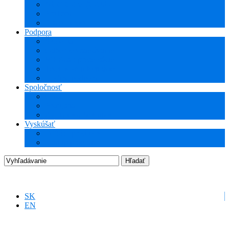
NCG CAM (CAM)
ProTools
3Dconnexion
Podpora
Školenia
Odborné vzdelávanie
WEBcast prezentácie
Technické informácie
Hotline podpora
Spoločnosť
O nás
Podujatia
Aktuality a Novinky
Vyskúšať
DEMO produkty
Startup program
SK
EN