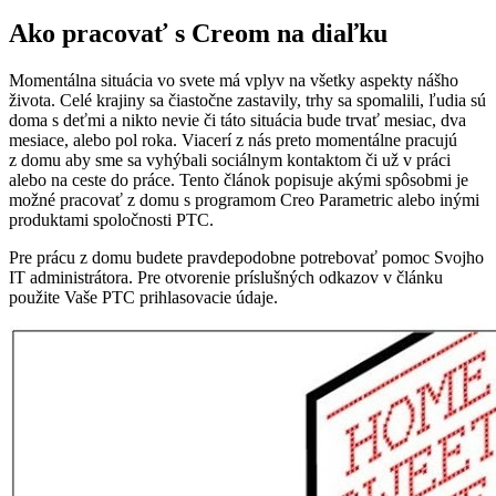
Ako pracovať s Creom na diaľku
Momentálna situácia vo svete má vplyv na všetky aspekty nášho
života. Celé krajiny sa čiastočne zastavily, trhy sa spomalili, ľudia sú
doma s deťmi a nikto nevie či táto situácia bude trvať mesiac, dva
mesiace, alebo pol roka. Viacerí z nás preto momentálne pracujú
z domu aby sme sa vyhýbali sociálnym kontaktom či už v práci
alebo na ceste do práce. Tento článok popisuje akými spôsobmi je
možné pracovať z domu s programom Creo Parametric alebo inými
produktami spoločnosti PTC.
Pre prácu z domu budete pravdepodobne potrebovať pomoc Svojho
IT administrátora. Pre otvorenie príslušných odkazov v článku
použite Vaše PTC prihlasovacie údaje.