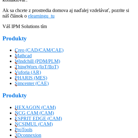
Ak sa chcete z prostredia domova aj naďalej vzdelávať, pozrite si
náš článok o
elearningu tu
Váš IPM Solutions tím
Produkty
Creo (CAD/CAM/CAE)
Mathcad
Windchill (PDM/PLM)
ThingWorx (IoT/IIoT)
Vuforia (AR)
PHARIS (MES)
Simcenter (CAE)
Produkty
HEXAGON (CAM)
NCG CAM (CAM)
ESPRIT EDGE (CAM)
NCSIMUL (CAM)
ProTools
3Dconnexion