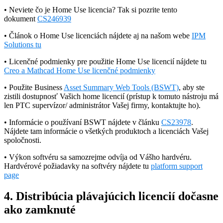
• Neviete čo je Home Use licencia? Tak si pozrite tento
dokument
CS246939
• Článok o Home Use licenciách nájdete aj na našom webe
IPM
Solutions tu
• Licenčné podmienky pre použitie Home Use licencií nájdete tu
Creo a Mathcad Home Use licenčné podmienky
• Použite Business
Asset Summary Web Tools (BSWT)
, aby ste
zistili dostupnosť Vašich home licencií (prístup k tomuto nástroju má
len PTC supervízor/ administrátor Vašej firmy, kontaktujte ho).
• Informácie o používaní BSWT nájdete v článku
CS23978
.
Nájdete tam informácie o všetkých produktoch a licenciách Vašej
spoločnosti.
•
Výkon softvéru sa samozrejme odvíja od Vášho hardvéru.
Hardvérové požiadavky na softvéry nájdete tu
platform support
page
4. Distribúcia plávajúcich licencií dočasne
ako zamknuté