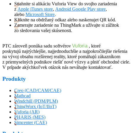
Stiahnite si alikáciu Vuforia View do svojho zariadenia
z
Apple iTunes store
,
Android Google Play store
,
alebo
Microsoft Store
.
Kliknite na obdržaný odkaz alebo naskenujet QR kód.
Zamerajte zariadenie na ThingMark a užívajte si zážitok
zo sledovania vašej skúsenosti.
PTC zároveň ponúka sadu softvérov
Vuforia
, ktoré
poskytujú najrýchlejšie, najjednoduchšie a najpokročilejšie riešenia
na vývoj obsahu rozšírenej reality, ktoré pomáhajú zákazníkom
z priemyselných podnikov riešiť nové výzvy a plniť obchodné ciele.
V prípade akýchkoľvek otázok nás neváhajte kontaktovať.
Produkty
Creo (CAD/CAM/CAE)
Mathcad
Windchill (PDM/PLM)
ThingWorx (IoT/IIoT)
Vuforia (AR)
PHARIS (MES)
Simcenter (CAE)