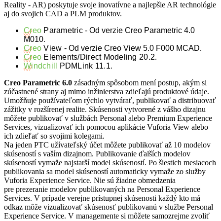
Reality - AR) poskytuje svoje inovatívne a najlepšie AR technológie
aj do svojich CAD a PLM produktov.
Creo
Parametric
-
Od verzie Creo Parametric 4.0
M010
.
Creo
View
- Od verzie Creo View 5.0 F000 MCAD
.
Creo
Elements/Direct Modeling 20.2
.
Windchill
PDMLink 11.1
.
Creo Parametric 6.0
zásadným spôsobom mení postup, akým si
zúčastnené strany aj mimo inžinierstva zdieľajú produktové údaje.
Umožňuje používateľom rýchlo vytvárať, publikovať a distribuovať
zážitky v rozšírenej realite. Skúsenosti vytvorené z vášho dizajnu
môžete publikovať v službách Personal alebo Premium Experience
Services, vizualizovať ich pomocou aplikácie Vuforia View alebo
ich zdieľať so svojimi kolegami.
Na jeden PTC užívateľský účet môžete publikovať až 10 modelov
skúseností s vaším dizajnom. Publikovanie ďalších modelov
skúseností vymaže najstarší model skúseností. Po šiestich mesiacoch
publikovania sa model skúseností automaticky vymaže zo služby
Vuforia Experience Service. Nie sú žiadne obmedzenia
pre prezeranie modelov publikovaných na Personal Experience
Services. V prípade verejne prístupnej skúsenosti každý kto má
odkaz môže vizualizovať skúsenosť publikovanú v službe Personal
Experience Service. V managemente si môžete samozrejme zvoliť