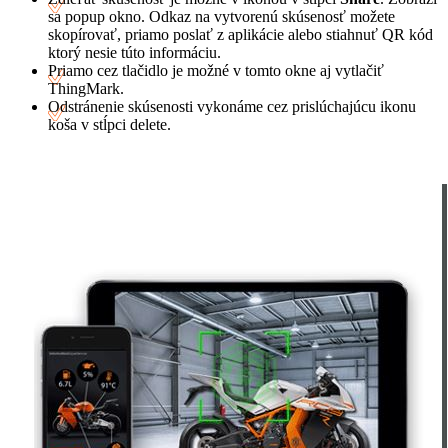
sa popup okno. Odkaz na vytvorenú skúsenosť možete
skopírovať, priamo poslať z aplikácie alebo stiahnuť QR kód
ktorý nesie túto informáciu.
Priamo cez tlačidlo je možné v tomto okne aj vytlačiť
ThingMark.
Odstránenie skúsenosti vykonáme cez prislúchajúcu ikonu
koša v stĺpci delete.