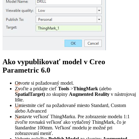
Ako vypublikovať model v Creo
Parametric 6.0
Otvorte si požadovaný model.
Zvoľte a pridajte cieľ
Tools
>
ThingMark
(alebo
SpatialTarget)
zo skupiny
Augmented Reality
v nástrojovaj
lište.
Umiestnite cieľ na požadované miesto Standard, Custom
alebo Advanced
Nastavte veľkosť ThingMarku. Pre zobrazenie modelu 1:1
zvoľte rovnakú veľkosť ako vytlačený ThingMark, čo je
štandardne 100mm. Veľkosť modelu je možné pri
zobrazovaní meniť.
Vyberte položku
Publish Model
zo skupiny
Augmented