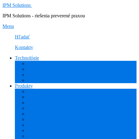
IPM Solutions
IPM Solutions - riešenia preverené praxou
Menu
Hľadať
Kontakty
Technológie
Rozšírená Realita (AR)
Internet Vecí (IoT/IIoT)
PLM
CAD
Produkty
Creo (CAD/CAM/CAE)
Mathcad
Windchill (PDM/PLM)
ThingWorx (IoT/IIoT)
Vuforia (AR)
PHARIS (MES)
Simcenter (CAE)
HEXAGON (CAM)
ESPRIT EDGE (CAM)