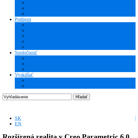
NCG CAM (CAM)
ProTools
3Dconnexion
Podpora
Školenia
Odborné vzdelávanie
WEBcast prezentácie
Technické informácie
Hotline podpora
Spoločnosť
O nás
Podujatia
Aktuality a Novinky
Vyskúšať
DEMO produkty
Startup program
SK
EN
Rozšírená realita v Creo Parametric 6.0