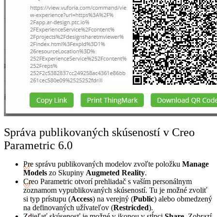
Správa publikovaných skúseností v Creo
Parametric 6.0
Pre správu publikovaných modelov zvoľte položku
Manage
Models
zo Skupiny
Augmeted Reality
.
Creo Parametric otvorí prehliadač s vaším personálnym
zoznamom vypublikovaných skúseností. Tu je možné zvoliť
si typ prístupu (
Access
) na verejný (
Public
) alebo obmedzený
na definovaných užívateľov (
Restricded
).
Zdieľať skúsenosť je možné v ikonou v stĺpci
Share
. Zobrazí