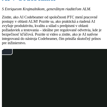
S Enriqueom Krajmalnikom, generálnym riaditeľom ALM.
Zistite, ako AI Codebeamer od spoločnosti PTC mení pracovné
postupy v oblasti ALM! Pozrite sa, ako praktická a riadená AI
zvyšuje produktivitu, kvalitu a súlad s predpismi v oblasti
požiadaviek a testovania – ideálne pre regulované odvetvia, kde je
bezpečnosť kľúčová. Pozrite si video a zistite, ako je AI natívne
integrovaná do nástroja Codebeamer, čím prináša skutočný prínos
pre inžinierstvo.