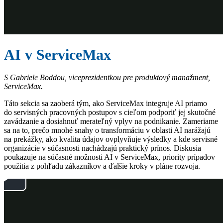
AI v ServiceMax
S Gabriele Boddou, viceprezidentkou pre produktový manažment,
ServiceMax.
Táto sekcia sa zaoberá tým, ako ServiceMax integruje AI priamo
do servisných pracovných postupov s cieľom podporiť jej skutočné
zavádzanie a dosiahnuť merateľný vplyv na podnikanie. Zameriame
sa na to, prečo mnohé snahy o transformáciu v oblasti AI narážajú
na prekážky, ako kvalita údajov ovplyvňuje výsledky a kde servisné
organizácie v súčasnosti nachádzajú praktický prínos. Diskusia
poukazuje na súčasné možnosti AI v ServiceMax, priority prípadov
použitia z pohľadu zákazníkov a ďalšie kroky v pláne rozvoja.