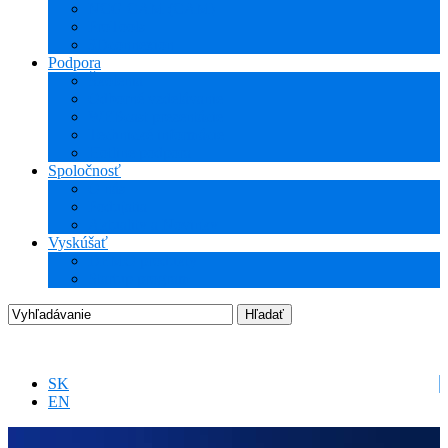
NCG CAM (CAM)
ProTools
3Dconnexion
Podpora
Školenia
Odborné vzdelávanie
WEBcast prezentácie
Technické informácie
Hotline podpora
Spoločnosť
O nás
Podujatia
Aktuality a Novinky
Vyskúšať
DEMO produkty
Startup program
SK
EN