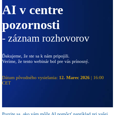
AI v centre
pozornosti
- záznam rozhovorov
Ďakujeme, že ste sa k nám pripojili.
Veríme, že tento webinár bol pre vás prínosný.
Dátum pôvodného vysielania:
12. Marec 2026
| 16:00
CET
Pozrite sa, ako vám môže AI pomôcť napríklad pri vašej