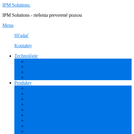
IPM Solutions
IPM Solutions - riešenia preverené praxou
Menu
Hľadať
Kontakty
Technológie
Rozšírená Realita (AR)
Internet Vecí (IoT/IIoT)
PLM
CAD
Produkty
Creo (CAD/CAM/CAE)
Mathcad
Windchill (PDM/PLM)
ThingWorx (IoT/IIoT)
Vuforia (AR)
PHARIS (MES)
Simcenter (CAE)
HEXAGON (CAM)
ESPRIT EDGE (CAM)