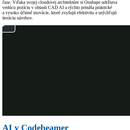
čase. Vďaka svojej cloudovej architektúre si Onshape udržiava
vedúcu pozíciu v oblasti CAD AI a rýchlo prináša praktické
a vysoko účinné inovácie, ktoré zvyšujú efektivitu a urýchľujú
iteráciu návrhov.
AI v Codebeamer