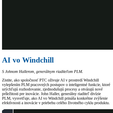
AI vo Windchill
S Johnom Hallerom, generálnym riaditeľom PLM.
Zistite, ako spoločnosť PTC oživuje AI v prostredí Windchill
vylepšením PLM pracovných postupov o inteligentné funkcie, ktoré
urýchľujú rozhodovanie, zjednodušujú procesy a otvárajú nové
príležitosti pre inovácie. John Haller, generálny riaditeľ divízie
PLM, vysvetľuje, ako AI vo Windchill prináša konkrétne zvýšenie
efektívnosti a inovácie v priebehu celého životného cyklu produktu.