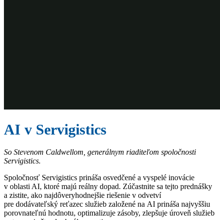
AI v Servigistics
So Stevenom Caldwellom, generálnym riaditeľom spoločnosti
Servigistics.
Spoločnosť Servigistics prináša osvedčené a vyspelé inovácie
v oblasti AI, ktoré majú reálny dopad. Zúčastnite sa tejto prednášky
a zistite, ako najdôveryhodnejšie riešenie v odvetví
pre dodávateľský reťazec služieb založené na AI prináša najvyššiu
porovnateľnú hodnotu, optimalizuje zásoby, zlepšuje úroveň služieb