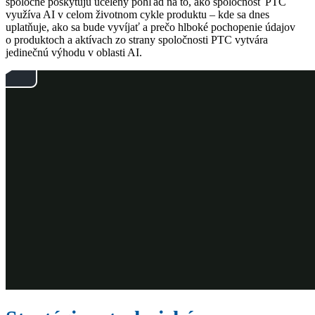
spoločne poskytujú ucelený pohľad na to, ako spoločnosť PTC
využíva AI v celom životnom cykle produktu – kde sa dnes
uplatňuje, ako sa bude vyvíjať a prečo hlboké pochopenie údajov
o produktoch a aktívach zo strany spoločnosti PTC vytvára
jedinečnú výhodu v oblasti AI.