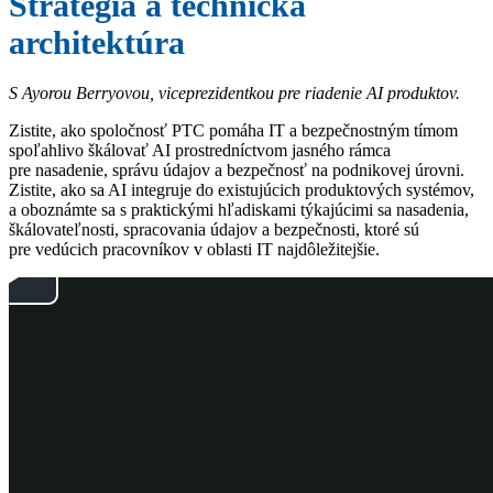
Stratégia a technická
architektúra
S Ayorou Berryovou, viceprezidentkou pre riadenie AI produktov.
Zistite, ako spoločnosť PTC pomáha IT a bezpečnostným tímom
spoľahlivo škálovať AI prostredníctvom jasného rámca
pre nasadenie, správu údajov a bezpečnosť na podnikovej úrovni.
Zistite, ako sa AI integruje do existujúcich produktových systémov,
a oboznámte sa s praktickými hľadiskami týkajúcimi sa nasadenia,
škálovateľnosti, spracovania údajov a bezpečnosti, ktoré sú
pre vedúcich pracovníkov v oblasti IT najdôležitejšie.