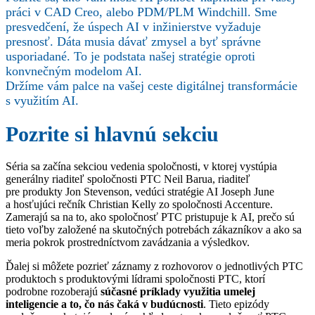
práci v CAD Creo, alebo PDM/PLM Windchill. Sme
presvedčení, že úspech AI v inžinierstve vyžaduje
presnosť. Dáta musia dávať zmysel a byť správne
usporiadané. To je podstata našej stratégie oproti
konvnečným modelom AI.
Držíme vám palce na vašej ceste digitálnej transformácie
s využitím AI.
Pozrite si hlavnú sekciu
Séria sa začína sekciou vedenia spoločnosti, v ktorej vystúpia
generálny riaditeľ spoločnosti PTC Neil Barua, riaditeľ
pre produkty Jon Stevenson, vedúci stratégie AI Joseph June
a hosťujúci rečník Christian Kelly zo spoločnosti Accenture.
Zamerajú sa na to, ako spoločnosť PTC pristupuje k AI, prečo sú
tieto voľby založené na skutočných potrebách zákazníkov a ako sa
meria pokrok prostredníctvom zavádzania a výsledkov.
Ďalej si môžete pozrieť záznamy z rozhovorov o jednotlivých PTC
produktoch s produktovými lídrami spoločnosti PTC, ktorí
podrobne rozoberajú
súčasné príklady využitia umelej
inteligencie a to, čo nás čaká v budúcnosti
. Tieto epizódy