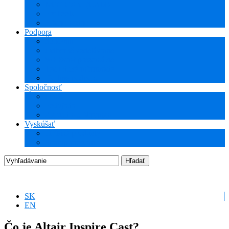
NCG CAM (CAM)
ProTools
3Dconnexion
Podpora
Školenia
Odborné vzdelávanie
WEBcast prezentácie
Technické informácie
Hotline podpora
Spoločnosť
O nás
Podujatia
Aktuality a Novinky
Vyskúšať
DEMO produkty
Startup program
SK
EN
Čo je Altair Inspire Cast?