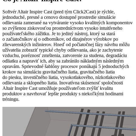
Softvér Altair Inspire Cast (pred tým Click2Cast) je rýchle,
jednoduché, presné a cenovo dostupné prostredie simulácie
odlievania zamerané na vytváranie vysoko kvalitných komponentov
so zvýšenou ziskovosťou prostredníctvom vysoko intuitívneho
používateľského zážitku. Je to jediný nástroj, ktorý sa stará
o začiatočníkov aj o odborníkov, od dizajnérov výrobkov po
zlievarenských inžinierov. Hneď od počiatočnej fázy návrhu môžu
užívatelia zobraziť typické chyby odlievania, ako je zachytenie
vzduchu, poréznosť zmrštenia, zatvorenie za studena, degradáciu
odliatku a napraviť ich, aby sa zabránilo nákladným následným
opravám. Sprievodné šablóny procesov ponúkajú 5 jednoduchých
krokov na simuláciu gravitačného liatia, gravitačného liatia
do piesku, investičného liatia, vysokotlakového, nízkotlakového
odlievania a sklopného liatia. Inovatívna skúsenosť spoločnosti
Altair Inspire Cast umožňuje používateľom zvýšiť kvalitu
produktov a navrhovať lepšie produkty s niekoľkými hodinami
tréningu.