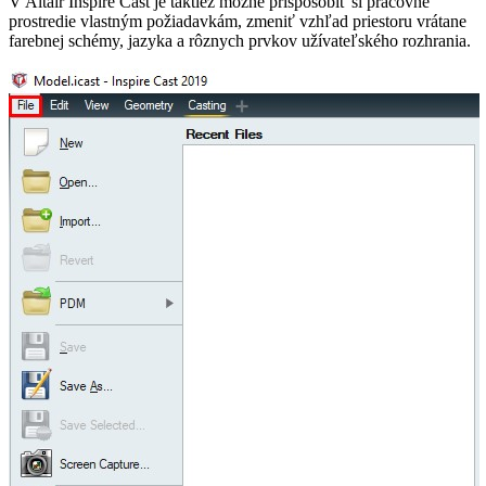
V Altair Inspire Cast je taktiež možné prispôsobiť si pracovné
prostredie vlastným požiadavkám, zmeniť vzhľad priestoru vrátane
farebnej schémy, jazyka a rôznych prvkov užívateľského rozhrania.