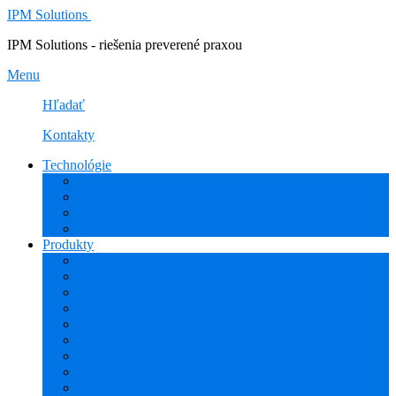
IPM Solutions
IPM Solutions - riešenia preverené praxou
Menu
Hľadať
Kontakty
Technológie
Rozšírená Realita (AR)
Internet Vecí (IoT/IIoT)
PLM
CAD
Produkty
Creo (CAD/CAM/CAE)
Mathcad
Windchill (PDM/PLM)
ThingWorx (IoT/IIoT)
Vuforia (AR)
PHARIS (MES)
Simcenter (CAE)
HEXAGON (CAM)
ESPRIT EDGE (CAM)