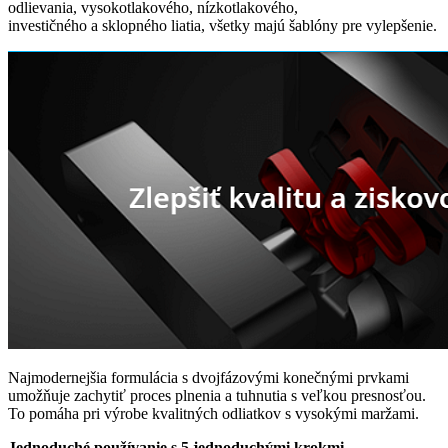
odlievania, vysokotlakového, nízkotlakového,
investičného a sklopného liatia, všetky majú šablóny pre vylepšenie.
Najmodernejšia formulácia s dvojfázovými konečnými prvkami
umožňuje zachytiť proces plnenia a tuhnutia s veľkou presnosťou.
To pomáha pri výrobe kvalitných odliatkov s vysokými maržami.
Jednoduché používanie s 5 jednoduchými krokmi