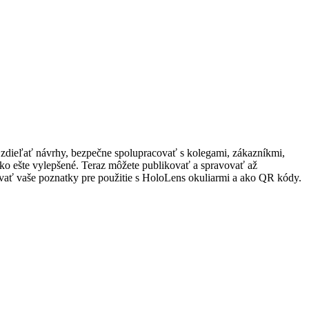
a zdieľať návrhy, bezpečne spolupracovať s kolegami, zákazníkmi,
ko ešte vylepšené. Teraz môžete publikovať a spravovať až
ovať vaše poznatky pre použitie s HoloLens okuliarmi a ako QR kódy.