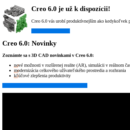
Creo 6.0 je už k dispozícii!
Creo 6.0 vás urobí produktívnejším ako kedykoľvek 
Vyskúšať si Creo 6.0
Creo 6.0: Novinky
Zoznámte sa s 3D CAD novinkami v Creo 6.0:
nové možnosti v rozšírenej realite (AR), simulácii v reálnom ča
modernizácia celkového užívateľského prostredia a rozhrania
kľúčové zlepšenia produktivity
Porovnanie Creo 6.0, 5.0, 4.0 verzií - prospekt