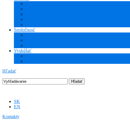
Školenia
Odborné vzdelávanie
WEBcast prezentácie
Technické informácie
Hotline podpora
Spoločnosť
O nás
Podujatia
Aktuality a Novinky
Vyskúšať
DEMO produkty
Startup program
Hľadať
SK
EN
Kontakty