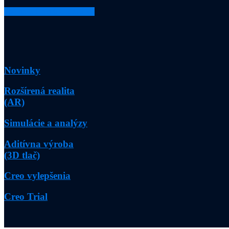
Začnite s Creo 6.0 ešte dnes
Novinky
Rozšírená realita
(AR)
Simulácie a analýzy
Aditívna výroba
(3D tlač)
Creo vylepšenia
Creo Trial