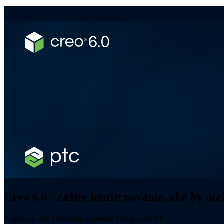
Creo 6.0 - zažite konštruovanie, aké by ma
Pozrite sa, aké vylepšenia priniesla verzia Creo 6.0