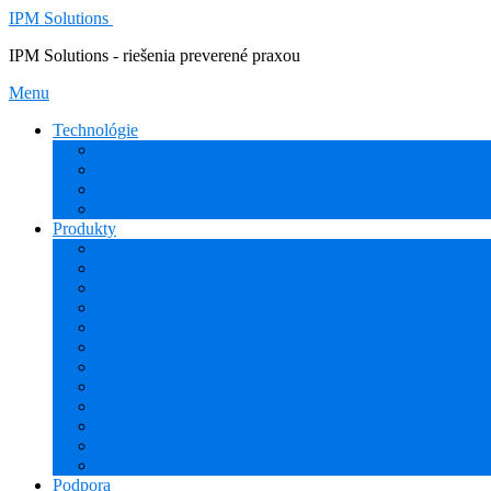
IPM Solutions
IPM Solutions - riešenia preverené praxou
Menu
Technológie
Rozšírená Realita (AR)
Internet Vecí (IoT/IIoT)
PLM
CAD
Produkty
Creo (CAD/CAM/CAE)
Mathcad
Windchill (PDM/PLM)
ThingWorx (IoT/IIoT)
Vuforia (AR)
PHARIS (MES)
Simcenter (CAE)
HEXAGON (CAM)
ESPRIT EDGE (CAM)
NCG CAM (CAM)
ProTools
3Dconnexion
Podpora