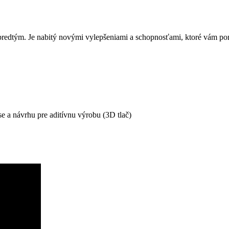
predtým. Je nabitý novými vylepšeniami a schopnosťami, ktoré vám p
se a návrhu pre aditívnu výrobu (3D tlač)