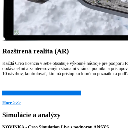
Rozšírená realita (AR)
Každá Creo licencia v sebe obsahuje výkonné nástroje pre podporu Ro
dodávateľmi a zainteresovaným stranami v rámci podniku a pristupov
10 návrhov, kontrolovať, kto má prístup ku ktorému poznatku a podľ
Spolupráca s Rozšírenou realitou - prospekt
Hore >>>
Simulácie a analýzy
NOVINKA - Creo Simulation Live s podporou ANSYS