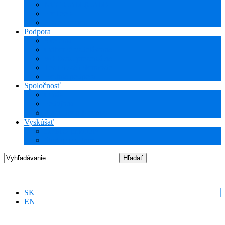
NCG CAM (CAM)
ProTools
3Dconnexion
Podpora
Školenia
Odborné vzdelávanie
WEBcast prezentácie
Technické informácie
Hotline podpora
Spoločnosť
O nás
Podujatia
Aktuality a Novinky
Vyskúšať
DEMO produkty
Startup program
SK
EN