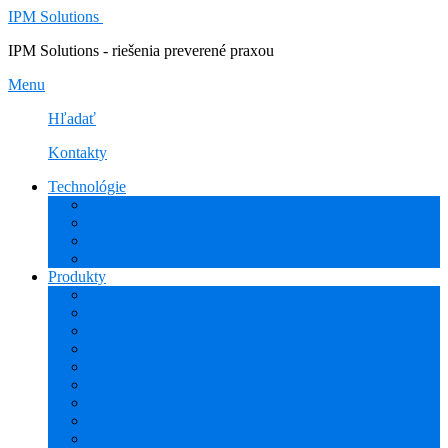
IPM Solutions
IPM Solutions - riešenia preverené praxou
Menu
Hľadať
Kontakty
Technológie
Rozšírená Realita (AR)
Internet Vecí (IoT/IIoT)
PLM
CAD
Produkty
Creo (CAD/CAM/CAE)
Mathcad
Windchill (PDM/PLM)
ThingWorx (IoT/IIoT)
Vuforia (AR)
PHARIS (MES)
Simcenter (CAE)
HEXAGON (CAM)
ESPRIT EDGE (CAM)