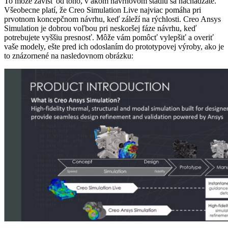
To môže závisť od toho, v akom návrhovom štádiu sa nachádzate.
Všeobecne platí, že Creo Simulation Live najviac pomáha pri
prvotnom koncepčnom návrhu, keď záleží na rýchlosti. Creo Ansys
Simulation je dobrou voľbou pri neskoršej fáze návrhu, keď
potrebujete vyššiu presnosť. Môže vám pomôcť vylepšiť a overiť
vaše modely, ešte pred ich odoslaním do prototypovej výroby, ako je
to znázornené na nasledovnom obrázku: