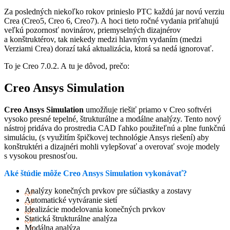
Za posledných niekoľko rokov prinieslo PTC každú jar novú verziu
Crea (Creo5, Creo 6, Creo7). A hoci tieto ročné vydania priťahujú
veľkú pozornosť novinárov, priemyselných dizajnérov
a konštruktérov, tak niekedy medzi hlavným vydaním (medzi
Verziami Crea) dorazí taká aktualizácia, ktorá sa nedá ignorovať.
To je Creo 7.0.2. A tu je dôvod, prečo:
Creo Ansys Simulation
Creo Ansys Simulation
umožňuje riešiť priamo v Creo softvéri
vysoko presné tepelné, štrukturálne a modálne analýzy. Tento nový
nástroj pridáva do prostredia CAD ľahko použiteľnú a plne funkčnú
simuláciu, (s využitím špičkovej technológie Ansys riešení) aby
konštruktéri a dizajnéri mohli vylepšovať a overovať svoje modely
s vysokou presnosťou.
Aké štúdie môže Creo Ansys Simulation vykonávať?
Analýzy konečných prvkov pre súčiastky a zostavy
Automatické vytváranie sietí
Idealizácie modelovania konečných prvkov
Statická štrukturálne analýza
Modálna analýza