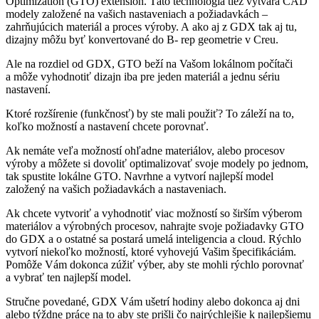
Optimization (GTO) extension. Táto technológia tiež vytvára CAD
modely založené na vašich nastaveniach a požiadavkách –
zahrňujúcich materiál a proces výroby. A ako aj z GDX tak aj tu,
dizajny môžu byť konvertované do B- rep geometrie v Creu.
Ale na rozdiel od GDX, GTO beží na Vašom lokálnom počítači
a môže vyhodnotiť dizajn iba pre jeden materiál a jednu sériu
nastavení.
Ktoré rozšírenie (funkčnosť) by ste mali použiť? To záleží na to,
koľko možností a nastavení chcete porovnať.
Ak nemáte veľa možností ohľadne materiálov, alebo procesov
výroby a môžete si dovoliť optimalizovať svoje modely po jednom,
tak spustite lokálne GTO. Navrhne a vytvorí najlepší model
založený na vašich požiadavkách a nastaveniach.
Ak chcete vytvoriť a vyhodnotiť viac možností so širším výberom
materiálov a výrobných procesov, nahrajte svoje požiadavky GTO
do GDX a o ostatné sa postará umelá inteligencia a cloud. Rýchlo
vytvorí niekoľko možností, ktoré vyhovejú Vašim špecifikáciám.
Pomôže Vám dokonca zúžiť výber, aby ste mohli rýchlo porovnať
a vybrať ten najlepší model.
Stručne povedané, GDX Vám ušetrí hodiny alebo dokonca aj dni
alebo týždne práce na to aby ste prišli čo najrýchlejšie k najlepšiemu