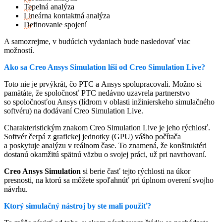
Tepelná analýza
Lineárna kontaktná analýza
Definovanie spojení
A samozrejme, v budúcich vydaniach bude nasledovať viac
možností.
Ako sa Creo Ansys Simulation líši od Creo Simulation Live?
Toto nie je prvýkrát, čo PTC a Ansys spolupracovali. Možno si
pamätáte, že spoločnosť PTC nedávno uzavrela partnerstvo
so spoločnosťou Ansys (lídrom v oblasti inžinierskeho simulačného
softvéru) na dodávaní Creo Simulation Live.
Charakteristickým znakom Creo Simulation Live je jeho rýchlosť.
Softvér čerpá z grafickej jednotky (GPU) vášho počítača
a poskytuje analýzu v reálnom čase. To znamená, že konštruktéri
dostanú okamžitú spätnú väzbu o svojej práci, už pri navrhovaní.
Creo Ansys Simulation
si berie časť tejto rýchlosti na úkor
presnosti, na ktorú sa môžete spoľahnúť pri úplnom overení svojho
návrhu.
Ktorý simulačný nástroj by ste mali použiť?