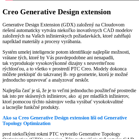
Creo Generative Design extension
Generative Design Extension (GDX) založený na Cloudovom
riešení automaticky vytvára niekoľko inovatívnych CAD modelov
založených na Vašich inžinierskych požiadavkách, ktoré zahŕňajú
napríklad materiály a procesy vyrábania.
Systém umelej inteligencie potom identifikuje najlepšie možnosti,
vrátane tých, ktoré by Vás pravdepodobne ani nenapadli,
tak vyprodukuje vysokovýkonné dizajny s neuveriteľnou
rýchlosťou, a to všetko v prostredí PTC Creo. Modely dokonca
môžete preklopiť do takzvanej B- rep geometrie, ktorú je možné
jednoducho upravovať a analyzovať neskôr.
Najlepšia časť je tá, že je to veľmi jednoducho použiteľné prostredie
tak isto pre skúsených inžinierov, ako aj pre mladších inžinierov,
ktorí pomocou týchto nástrojov vedia vyrábať vysokokvalitné
a lacnejšie funkčné produkty.
Ako sa Creo Generative Design extension líši od Generative
Topology Optimization
pred niekoľkými rokmi PTC vytvorilo Generative Topology