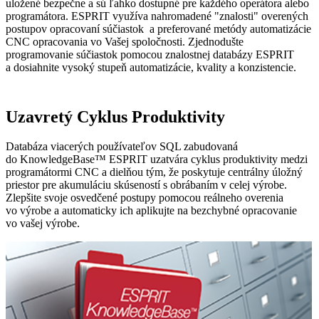
uložené bezpečne a sú ľahko dostupné pre každého operátora alebo
programátora. ESPRIT využíva nahromadené "znalosti" overených
postupov opracovaní súčiastok a preferované metódy automatizácie
CNC opracovania vo Vašej spoločnosti. Zjednodušte
programovanie súčiastok pomocou znalostnej databázy ESPRIT
a dosiahnite vysoký stupeň automatizácie, kvality a konzistencie.
Uzavretý Cyklus Produktivity
Databáza viacerých používateľov SQL zabudovaná
do KnowledgeBase™ ESPRIT uzatvára cyklus produktivity medzi
programátormi CNC a dielňou tým, že poskytuje centrálny úložný
priestor pre akumuláciu skúseností s obrábaním v celej výrobe.
Zlepšite svoje osvedčené postupy pomocou reálneho overenia
vo výrobe a automaticky ich aplikujte na bezchybné opracovanie
vo vašej výrobe.