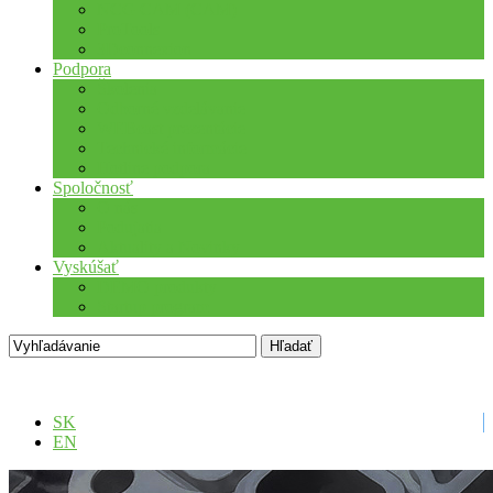
NCG CAM (CAM)
ProTools
3Dconnexion
Podpora
Školenia
Odborné vzdelávanie
WEBcast prezentácie
Technické informácie
Hotline podpora
Spoločnosť
O nás
Podujatia
Aktuality a Novinky
Vyskúšať
DEMO produkty
Startup program
SK
EN