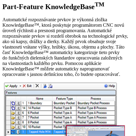
TM
Part-Feature KnowledgeBase
Automatické rozpoznávanie prvkov je výkonná zložka
KnowledgeBase™, ktorá poskytuje programátorom CNC novú
úroveň rýchlosti a presnosti programovania. Automatické
rozpoznávanie prvkov si rozdelí obrobok na technologické prvky,
ako sú kapsy, drážky a dierky. Každý prvok obsahuje svoje
vlastnosrti vrátane výšky, hrúbky, úkosu, objemu a plochy. Táto
časť KnowledgeBase™ automaticky kategorizuje tieto prvky
do funkčných dielenských štandardov opracovania založených
na vlastnostiach každého prvku. Pomocou aplikácie
KnowledgeBase™ môžete automaticky naprogramovať
opracovanie s jasnou definíciou toho, čo budete opracovávať.