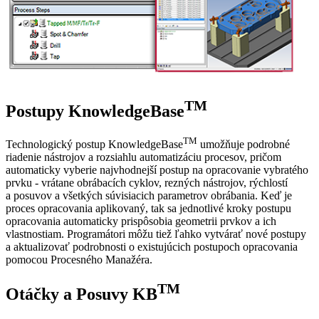
TM
Postupy KnowledgeBase
TM
Technologický postup KnowledgeBase
umožňuje podrobné
riadenie nástrojov a rozsiahlu automatizáciu procesov, pričom
automaticky vyberie najvhodnejší postup na opracovanie vybratého
prvku - vrátane obrábacích cyklov, rezných nástrojov, rýchlostí
a posuvov a všetkých súvisiacich parametrov obrábania. Keď je
proces opracovania aplikovaný, tak sa jednotlivé kroky postupu
opracovania automaticky prispôsobia geometrii prvkov a ich
vlastnostiam. Programátori môžu tiež ľahko vytvárať nové postupy
a aktualizovať podrobnosti o existujúcich postupoch opracovania
pomocou Procesného Manažéra.
TM
Otáčky a Posuvy KB