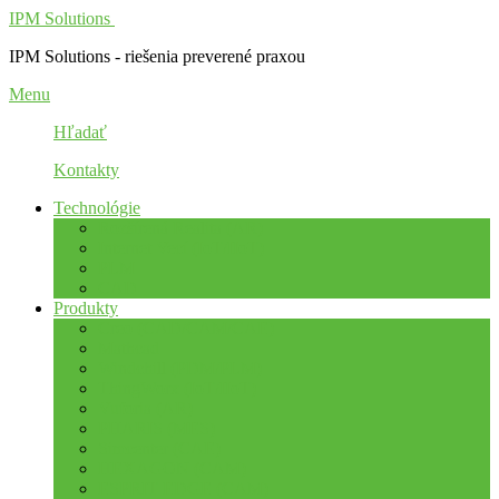
IPM Solutions
IPM Solutions - riešenia preverené praxou
Menu
Hľadať
Kontakty
Technológie
Rozšírená Realita (AR)
Internet Vecí (IoT/IIoT)
PLM
CAD
Produkty
Creo (CAD/CAM/CAE)
Mathcad
Windchill (PDM/PLM)
ThingWorx (IoT/IIoT)
Vuforia (AR)
PHARIS (MES)
Simcenter (CAE)
HEXAGON (CAM)
ESPRIT EDGE (CAM)