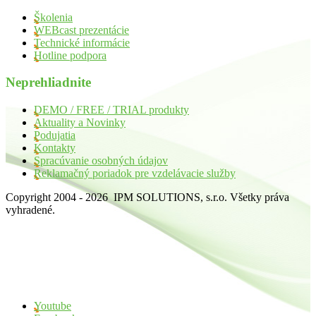
Školenia
WEBcast prezentácie
Technické informácie
Hotline podpora
Neprehliadnite
DEMO / FREE / TRIAL produkty
Aktuality a Novinky
Podujatia
Kontakty
Spracúvanie osobných údajov
Reklamačný poriadok pre vzdelávacie služby
Copyright 2004 - 2026 IPM SOLUTIONS, s.r.o. Všetky práva
vyhradené.
Youtube