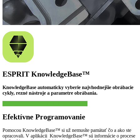
ESPRIT KnowledgeBase™
KnowledgeBase automaticky vyberie najvhodnejšie obrábacie
cykly, rezné nástroje a parametre obrábania.
KnowledgeBase - váš kľúč k automatizácii
Efektívne Programovanie
Pomocou KnowledgeBase™ si už nemusíte pamätať čo a ako ste
opracovali. V aplikácii KnowledgeBase™ sú informácie o procese