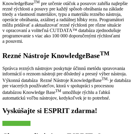
TM
KnowledgeBase
pre určenie otáčok a posuvov zahŕňa najlepšie
rezné rýchlosti a posuvy pre každý spôsob obrábania na základe
triedy a vlastností materiálov, typu a materiálu rezného nástroja,
operácie obrábania, axiálnej a radiálnej hĺbky rezu. Programátori
môžu pridávať a aktualizovať rezné rýchlosti pre rôzne situácie
v opracovaní a voliteľná CUTDATA™ databáza zjednodušuje
programovanie s viac ako 100 000 doporučenými rýchlosťami
a posuvmi.
TM
Rezné Nástroje KnowledgeBase
Správca rezných nástrojov poskytuje účinnú metódu spravovania
informácií o reznom nástroji pre dôsledný a presný výber nástroja.
TM,
Výkonná databáza Rezné Nástroje KnowledgeBase
je databáza
pre viacerých používateľov, ktorá v spolupráci s procesnou
TM
databázou Knowledge Base
umožňuje rýchlu a ľahkú
automatickú voľbu nástrojov, kedykoľvek je to potrebné.
Vyskúšajte si ESPRIT zdarma!
Vyskúšať teraz