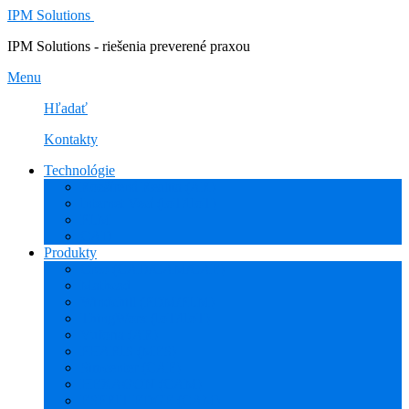
IPM Solutions
IPM Solutions - riešenia preverené praxou
Menu
Hľadať
Kontakty
Technológie
Rozšírená Realita (AR)
Internet Vecí (IoT/IIoT)
PLM
CAD
Produkty
Creo (CAD/CAM/CAE)
Mathcad
Windchill (PDM/PLM)
ThingWorx (IoT/IIoT)
Vuforia (AR)
PHARIS (MES)
Simcenter (CAE)
HEXAGON (CAM)
ESPRIT EDGE (CAM)