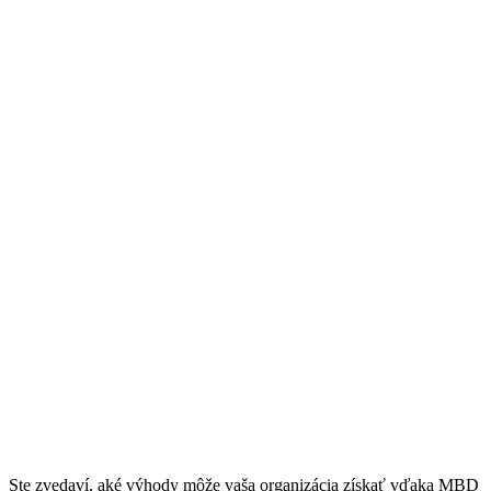
Zavedenie
efektívnejších
procesov
pre získanie
konkurenčnej výhody
Praktické tipy na zvýšenie efektívnosti
a zníženie počtu chýb
Ste zvedaví, aké výhody môže vaša organizácia získať vďaka MBD