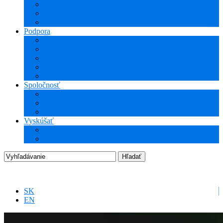
NCG CAM (CAM)
ProTools
3Dconnexion
Podpora
Školenia
Odborné vzdelávanie
WEBcast prezentácie
Technické informácie
Hotline podpora
Spoločnosť
O nás
Podujatia
Aktuality a Novinky
Vyskúšať
DEMO produkty
Startup program
SK
EN