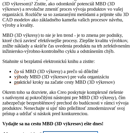
(3D výkresom)? Zistite, ako odomknúť potenciál MBD (3D
výkresov) a revolučne zmeniť proces vývoja produktov vo vašej
organizácii. Rozlúčte sa so zastaranými metódami a prijmite silu 3D
CAD modelov ako základného kameňa vašich procesov návrhu,
výroby a kvality.
MBD (3D výkresy) to nie je len trend - je to zmena pre podniky,
ktoré chcú zaviesť efektívnejšie procesy. Zlepšite kvalitu výrobkov,
znížte náklady a skráťte čas uvedenia produktu na trh zefektívnením
inžiniersko-výrobno-kontrolného cyklu a odstránením chýb.
Stiahnite si bezplatnú elektronickú knihu a zistite:
čo sú MBD (3D výkresy) a prečo sú dôležité
výhody MBD (3D výkresov) pre vašu organizáciu
praktické kroky na začatie cesty MBD (3D výkresov)
Okrem toho sa dozviete, ako Creo poskytuje komplexné riešenie
s natívnymi aj pokročilými nástrojmi pre MBD (3D výkresy), čím
zabezpečuje bezproblémový prechod do budúcnosti v rámci vývoja
produktov. Nenechajte si ujsť túto príležitosť zmodernizovať svoj
prístup a udržať si náskok pred konkurenciou.
Vydajte sa na cestu MBD (3D výkresov) ešte dnes!