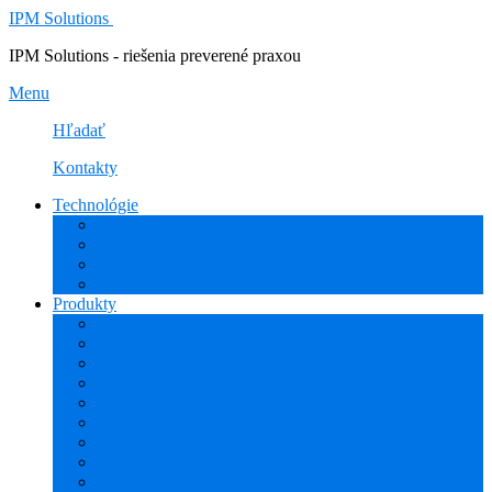
IPM Solutions
IPM Solutions - riešenia preverené praxou
Menu
Hľadať
Kontakty
Technológie
Rozšírená Realita (AR)
Internet Vecí (IoT/IIoT)
PLM
CAD
Produkty
Creo (CAD/CAM/CAE)
Mathcad
Windchill (PDM/PLM)
ThingWorx (IoT/IIoT)
Vuforia (AR)
PHARIS (MES)
Simcenter (CAE)
HEXAGON (CAM)
ESPRIT EDGE (CAM)