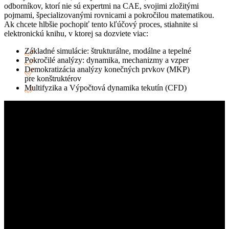
odborníkov, ktorí nie sú expertmi na CAE, svojimi zložitými
pojmami, špecializovanými rovnicami a pokročilou matematikou.
Ak chcete hlbšie pochopiť tento kľúčový proces, stiahnite si
elektronickú knihu, v ktorej sa dozviete viac:
Základné simulácie: štrukturálne, modálne a tepelné
Pokročilé analýzy: dynamika, mechanizmy a vzper
Demokratizácia analýzy konečných prvkov (MKP)
pre konštruktérov
Multifyzika a Výpočtová dynamika tekutín (CFD)