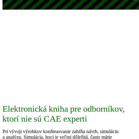
Simulačný softvér
pre konštruktérov
Odomknutie sily simulácie
pre návrhárov.
Elektronická kniha pre odborníkov,
ktorí nie sú CAE experti
Pri vývoji výrobkov konštruovanie zahŕňa návrh, simuláciu
a analýzu. Simulácia, hoci je veľmi dôležitá, často mätie