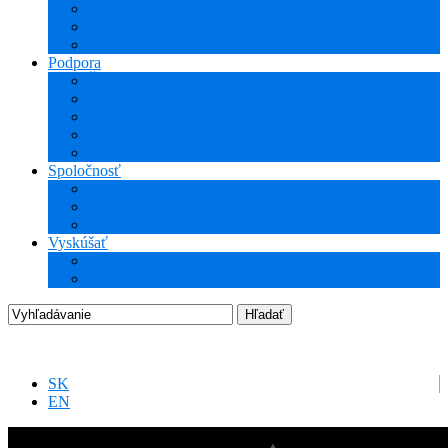
NCG CAM (CAM)
ProTools
3Dconnexion
Podpora
Školenia
Odborné vzdelávanie
WEBcast prezentácie
Technické informácie
Hotline podpora
Spoločnosť
O nás
Podujatia
Aktuality a Novinky
Vyskúšať
DEMO produkty
Startup program
SK
EN