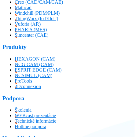
Creo (CAD/CAM/CAE)
Mathcad
Windchill (PDM/PLM)
ThingWorx (IoT/IIoT)
Vuforia (AR)
PHARIS (MES)
Simcenter (CAE)
Produkty
HEXAGON (CAM)
NCG CAM (CAM)
ESPRIT EDGE (CAM)
NCSIMUL (CAM)
ProTools
3Dconnexion
Podpora
Školenia
WEBcast prezentácie
Technické informácie
Hotline podpora