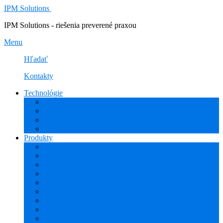
IPM Solutions
IPM Solutions - riešenia preverené praxou
Menu
Hľadať
Kontakty
Technológie
Rozšírená Realita (AR)
Internet Vecí (IoT/IIoT)
PLM
CAD
Produkty
Creo (CAD/CAM/CAE)
Mathcad
Windchill (PDM/PLM)
ThingWorx (IoT/IIoT)
Vuforia (AR)
PHARIS (MES)
Simcenter (CAE)
HEXAGON (CAM)
ESPRIT EDGE (CAM)