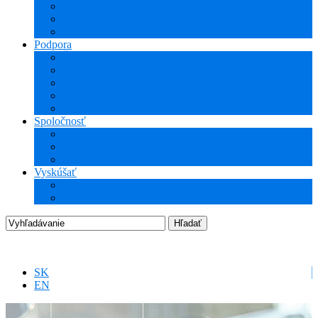
NCG CAM (CAM)
ProTools
3Dconnexion
Podpora
Školenia
Odborné vzdelávanie
WEBcast prezentácie
Technické informácie
Hotline podpora
Spoločnosť
O nás
Podujatia
Aktuality a Novinky
Vyskúšať
DEMO produkty
Startup program
SK
EN