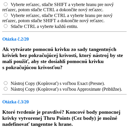
Vyberte reťazec, stlačte SHIFT a vyberte hranu pre nový
reťazec, potom stlačte CTRL a dokončite nový reťazec.
Vyberte reťazec, stlačte CTRL a vyberte hranu pre nový
reťazec, potom stlačte SHIFT a dokončite nový reťazec.
Stlačte CTRL a vyberte každú entitu.
Otázka č.2/20
Ak vytvárate pomocnú krivku zo sady tangentných
kriviek bez pokračujúcej krivosti, ktorý nástroj by ste
mali použiť, aby ste dosiahli pomocnú krivku
s pokračujúcou krivosťou?
Nástroj Copy (Kopírovať) s voľbou Exact (Presne).
Nástroj Copy (Kopírovať) s voľbou Approximate (Približne).
Otázka č.3/20
Ktoré tvrdenie je pravdivé? Koncové body pomocnej
krivky vytvorenej Thru Points (Cez body) je možné
nadefinovať tangentne k hrane.