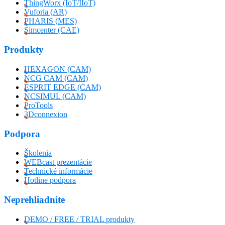
ThingWorx (IoT/IIoT)
Vuforia (AR)
PHARIS (MES)
Simcenter (CAE)
Produkty
HEXAGON (CAM)
NCG CAM (CAM)
ESPRIT EDGE (CAM)
NCSIMUL (CAM)
ProTools
3Dconnexion
Podpora
Školenia
WEBcast prezentácie
Technické informácie
Hotline podpora
Neprehliadnite
DEMO / FREE / TRIAL produkty