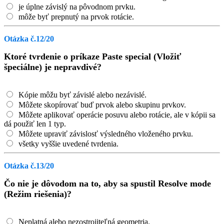
je úplne závislý na pôvodnom prvku.
môže byť prepnutý na prvok rotácie.
Otázka č.12/20
Ktoré tvrdenie o príkaze Paste special (Vložiť
špeciálne) je nepravdivé?
Kópie môžu byť závislé alebo nezávislé.
Môžete skopírovať buď prvok alebo skupinu prvkov.
Môžete aplikovať operácie posuvu alebo rotácie, ale v kópii sa
dá použiť len 1 typ.
Môžete upraviť závislosť výsledného vloženého prvku.
všetky vyššie uvedené tvrdenia.
Otázka č.13/20
Čo nie je dôvodom na to, aby sa spustil Resolve mode
(Režim riešenia)?
Neplatná alebo nezostrojiteľná geometria.