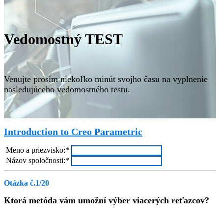
Vedomostný TEST
Venujte prosím niekoľko minút svojho času na vyplnenie
nasledujúceho vedomostného testu.
Introduction to Creo Parametric
Meno a priezvisko:*
Názov spoločnosti:*
Otázka č.1/20
Ktorá metóda vám umožní výber viacerých reťazcov?