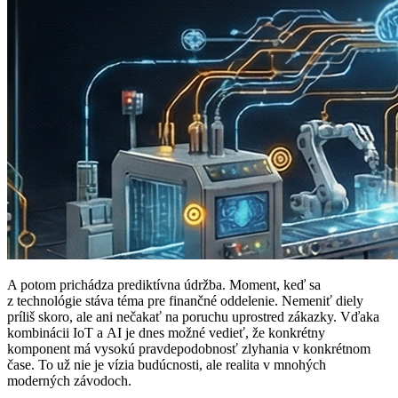
A potom prichádza prediktívna údržba. Moment, keď sa
z technológie stáva téma pre finančné oddelenie. Nemeniť diely
príliš skoro, ale ani nečakať na poruchu uprostred zákazky. Vďaka
kombinácii IoT a AI je dnes možné vedieť, že konkrétny
komponent má vysokú pravdepodobnosť zlyhania v konkrétnom
čase. To už nie je vízia budúcnosti, ale realita v mnohých
moderných závodoch.