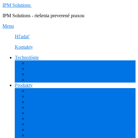
IPM Solutions
IPM Solutions - riešenia preverené praxou
Menu
Hľadať
Kontakty
Technológie
Rozšírená Realita (AR)
Internet Vecí (IoT/IIoT)
PLM
CAD
Produkty
Creo (CAD/CAM/CAE)
Mathcad
Windchill (PDM/PLM)
ThingWorx (IoT/IIoT)
Vuforia (AR)
PHARIS (MES)
Simcenter (CAE)
HEXAGON (CAM)
ESPRIT EDGE (CAM)