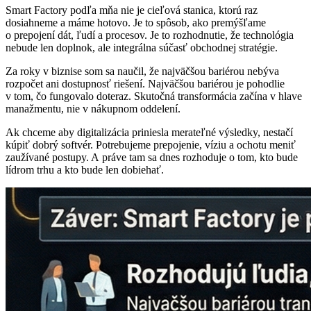
Smart Factory podľa mňa nie je cieľová stanica, ktorú raz
dosiahneme a máme hotovo. Je to spôsob, ako premýšľame
o prepojení dát, ľudí a procesov. Je to rozhodnutie, že technológia
nebude len doplnok, ale integrálna súčasť obchodnej stratégie.
Za roky v biznise som sa naučil, že najväčšou bariérou nebýva
rozpočet ani dostupnosť riešení. Najväčšou bariérou je pohodlie
v tom, čo fungovalo doteraz. Skutočná transformácia začína v hlave
manažmentu, nie v nákupnom oddelení.
Ak chceme aby digitalizácia priniesla merateľné výsledky, nestačí
kúpiť dobrý softvér. Potrebujeme prepojenie, víziu a ochotu meniť
zaužívané postupy. A práve tam sa dnes rozhoduje o tom, kto bude
lídrom trhu a kto bude len dobiehať.