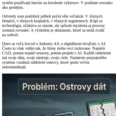
systém používajú hlavne na kreslenie výkresov. V podstate rovnako
ako predtým.
Odvtedy som podobný príbeh počul ešte veľakrát. V rôznych
firmách, v rôznych krajinách, v rôznych segmentoch. Kúpi sa
technológia, očakáva sa zázrak, ale spôsob myslenia aj procesy
zostanú rovnaké. A výsledok je sklamanie, ktoré sa nedá zvaliť
na softvér.
Dnes sa veľa hovorí o Industry 4.0, o digitálnom dvojčati, o AI.
Často to však vidím tak, že firmy riešia veci izolovane. Najskôr
CAD, potom nejaké senzory, potom projekt s AI. Každé oddelenie
má svoje dáta, svoje nástroje, svoje ciele. Namiesto prepojeného
systému vzniknú oddelené ostrovy, ktoré spolu veľmi
nekomunikujú.