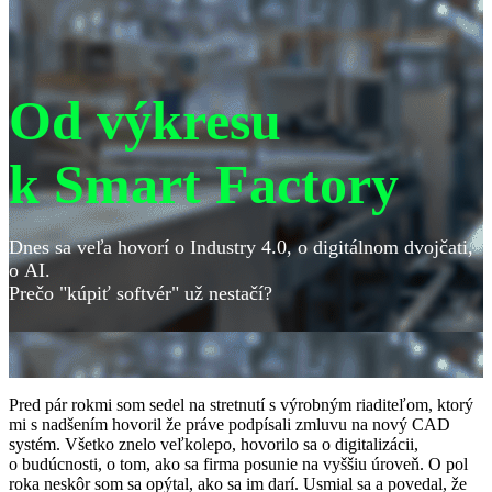
Od výkresu
k Smart Factory
Dnes sa veľa hovorí o Industry 4.0, o digitálnom dvojčati,
o AI.
Prečo "kúpiť softvér" už nestačí?
Pred pár rokmi som sedel na stretnutí s výrobným riaditeľom, ktorý
mi s nadšením hovoril že práve podpísali zmluvu na nový CAD
systém. Všetko znelo veľkolepo, hovorilo sa o digitalizácii,
o budúcnosti, o tom, ako sa firma posunie na vyššiu úroveň. O pol
roka neskôr som sa opýtal, ako sa im darí. Usmial sa a povedal, že