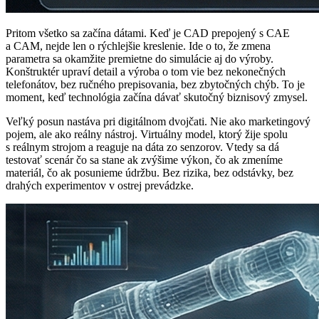
Pritom všetko sa začína dátami. Keď je CAD prepojený s CAE
a CAM, nejde len o rýchlejšie kreslenie. Ide o to, že zmena
parametra sa okamžite premietne do simulácie aj do výroby.
Konštruktér upraví detail a výroba o tom vie bez nekonečných
telefonátov, bez ručného prepisovania, bez zbytočných chýb. To je
moment, keď technológia začína dávať skutočný biznisový zmysel.
Veľký posun nastáva pri digitálnom dvojčati. Nie ako marketingový
pojem, ale ako reálny nástroj. Virtuálny model, ktorý žije spolu
s reálnym strojom a reaguje na dáta zo senzorov. Vtedy sa dá
testovať scenár čo sa stane ak zvýšime výkon, čo ak zmeníme
materiál, čo ak posunieme údržbu. Bez rizika, bez odstávky, bez
drahých experimentov v ostrej prevádzke.