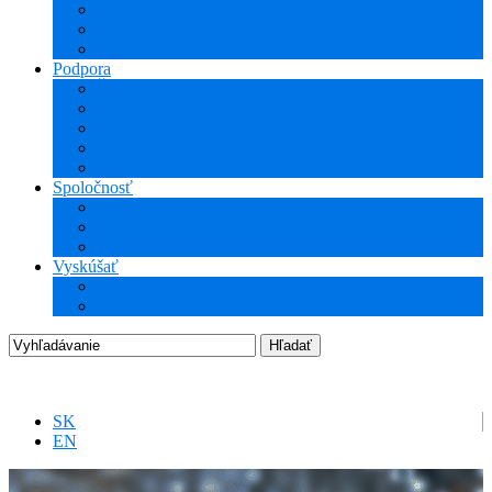
NCG CAM (CAM)
ProTools
3Dconnexion
Podpora
Školenia
Odborné vzdelávanie
WEBcast prezentácie
Technické informácie
Hotline podpora
Spoločnosť
O nás
Podujatia
Aktuality a Novinky
Vyskúšať
DEMO produkty
Startup program
SK
EN