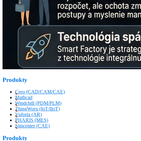
Produkty
Creo (CAD/CAM/CAE)
Mathcad
Windchill (PDM/PLM)
ThingWorx (IoT/IIoT)
Vuforia (AR)
PHARIS (MES)
Simcenter (CAE)
Produkty