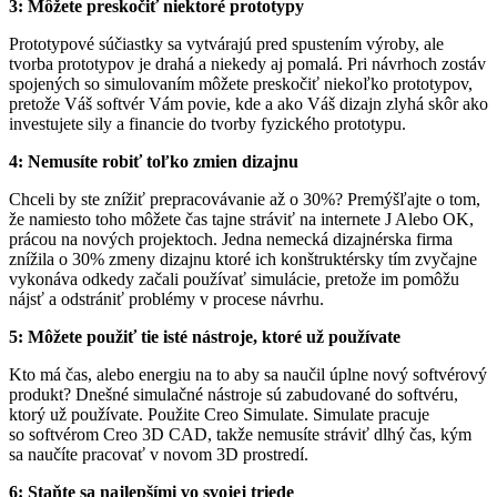
3: Môžete preskočiť niektoré prototypy
Prototypové súčiastky sa vytvárajú pred spustením výroby, ale
tvorba prototypov je drahá a niekedy aj pomalá. Pri návrhoch zostáv
spojených so simulovaním môžete preskočiť niekoľko prototypov,
pretože Váš softvér Vám povie, kde a ako Váš dizajn zlyhá skôr ako
investujete sily a financie do tvorby fyzického prototypu.
4: Nemusíte robiť toľko zmien dizajnu
Chceli by ste znížiť prepracovávanie až o 30%? Premýšľajte o tom,
že namiesto toho môžete čas tajne stráviť na internete J Alebo OK,
prácou na nových projektoch. Jedna nemecká dizajnérska firma
znížila o 30% zmeny dizajnu ktoré ich konštruktérsky tím zvyčajne
vykonáva odkedy začali používať simulácie, pretože im pomôžu
nájsť a odstrániť problémy v procese návrhu.
5: Môžete použiť tie isté nástroje, ktoré už používate
Kto má čas, alebo energiu na to aby sa naučil úplne nový softvérový
produkt? Dnešné simulačné nástroje sú zabudované do softvéru,
ktorý už používate. Použite Creo Simulate. Simulate pracuje
so softvérom Creo 3D CAD, takže nemusíte stráviť dlhý čas, kým
sa naučíte pracovať v novom 3D prostredí.
6: Staňte sa najlepšími vo svojej triede