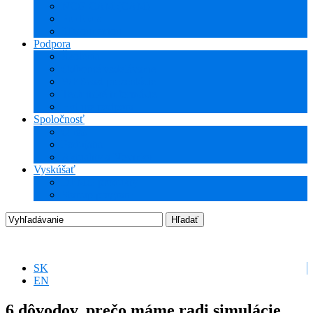
NCG CAM (CAM)
ProTools
3Dconnexion
Podpora
Školenia
Odborné vzdelávanie
WEBcast prezentácie
Technické informácie
Hotline podpora
Spoločnosť
O nás
Podujatia
Aktuality a Novinky
Vyskúšať
DEMO produkty
Startup program
SK
EN
6 dôvodov, prečo máme radi simulácie