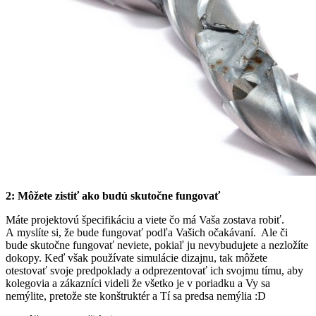
2: Môžete zistiť ako budú skutočne fungovať
Máte projektovú špecifikáciu a viete čo má Vaša zostava robiť.
A myslíte si, že bude fungovať podľa Vašich očakávaní. Ale či
bude skutočne fungovať neviete, pokiaľ ju nevybudujete a nezložíte
dokopy. Keď však používate simulácie dizajnu, tak môžete
otestovať svoje predpoklady a odprezentovať ich svojmu tímu, aby
kolegovia a zákazníci videli že všetko je v poriadku a Vy sa
nemýlite, pretože ste konštruktér a Tí sa predsa nemýlia :D