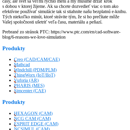
časy, ale svet sa veľmi rýchlo mení a my musíme držať krok
s dobou v ktorej žijeme. Ak sa chcete dozvedieť viac o tom ako
efektívne používať simulácie tak si stiahnite našu bezplatnú e-knihu.
Tých niekoľko minút, ktoré strávite tým, že si ho prečítate môže
Vašej spoločnosti ušetriť veľa času, materiálu a peňazí.
Prebrané zo stránok PTC: https://www.ptc.com/en/cad-software-
blog/6-reasons-we-love-simulation
Produkty
Creo (CAD/CAM/CAE)
Mathcad
Windchill (PDM/PLM)
ThingWorx (IoT/IIoT)
Vuforia (AR)
PHARIS (MES)
Simcenter (CAE)
Produkty
HEXAGON (CAM)
NCG CAM (CAM)
ESPRIT EDGE (CAM)
NCSIMUL (CAM)