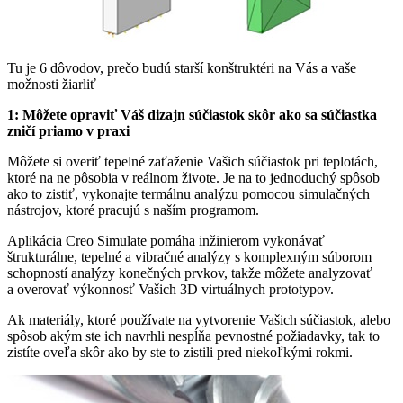
Tu je 6 dôvodov, prečo budú starší konštruktéri na Vás a vaše
možnosti žiarliť
1: Môžete opraviť Váš dizajn súčiastok skôr ako sa súčiastka
zničí priamo v praxi
Môžete si overiť tepelné zaťaženie Vašich súčiastok pri teplotách,
ktoré na ne pôsobia v reálnom živote. Je na to jednoduchý spôsob
ako to zistiť, vykonajte termálnu analýzu pomocou simulačných
nástrojov, ktoré pracujú s naším programom.
Aplikácia Creo Simulate pomáha inžinierom vykonávať
štrukturálne, tepelné a vibračné analýzy s komplexným súborom
schopností analýzy konečných prvkov, takže môžete analyzovať
a overovať výkonnosť Vašich 3D virtuálnych prototypov.
Ak materiály, ktoré používate na vytvorenie Vašich súčiastok, alebo
spôsob akým ste ich navrhli nespĺňa pevnostné požiadavky, tak to
zistíte oveľa skôr ako by ste to zistili pred niekoľkými rokmi.