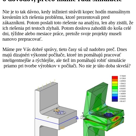
Nie je to tak dávno, kedy inžinieri strávili kopec hodín manuálnym
kreslením ich riešenia problému, ktoré prezentovali pred
zákazníkmi. Potom poslali toto riešenie na analýzu, len aby zistili, že
ich riešenia pri testoch zlyhali. Potom doslova zahodili do koša celé
dni, týždne alebo mesiace práce, pretože svoje projekty museli
nanovo prepracovať.
Máme pre Vás dobré správy, tieto časy sú už nadobro preč. Dnes
majú dizajnéri výkonné počítače, ktoré im pomáhajú pracovať
inteligentnejšie a rýchlejšie, ale tiež im pomáhajú robiť simulácie
priamo pri tvorbe výrobkov v počítači. No nie je táto doba skvelá?