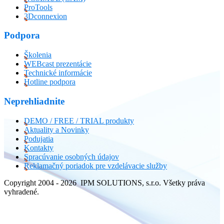
ProTools
3Dconnexion
Podpora
Školenia
WEBcast prezentácie
Technické informácie
Hotline podpora
Neprehliadnite
DEMO / FREE / TRIAL produkty
Aktuality a Novinky
Podujatia
Kontakty
Spracúvanie osobných údajov
Reklamačný poriadok pre vzdelávacie služby
Copyright 2004 - 2026 IPM SOLUTIONS, s.r.o. Všetky práva
vyhradené.