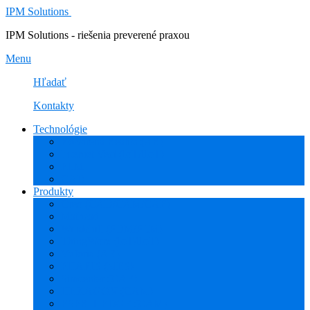
IPM Solutions
IPM Solutions - riešenia preverené praxou
Menu
Hľadať
Kontakty
Technológie
Rozšírená Realita (AR)
Internet Vecí (IoT/IIoT)
PLM
CAD
Produkty
Creo (CAD/CAM/CAE)
Mathcad
Windchill (PDM/PLM)
ThingWorx (IoT/IIoT)
Vuforia (AR)
PHARIS (MES)
Simcenter (CAE)
HEXAGON (CAM)
ESPRIT EDGE (CAM)