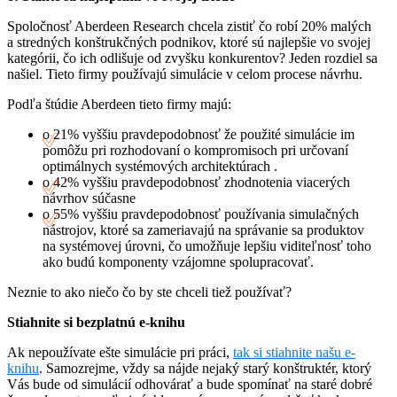
Spoločnosť Aberdeen Research chcela zistiť čo robí 20% malých
a stredných konštrukčných podnikov, ktoré sú najlepšie vo svojej
kategórii, čo ich odlišuje od zvyšku konkurentov? Jeden rozdiel sa
našiel. Tieto firmy používajú simulácie v celom procese návrhu.
Podľa štúdie Aberdeen tieto firmy majú:
o 21% vyššiu pravdepodobnosť že použité simulácie im
pomôžu pri rozhodovaní o kompromisoch pri určovaní
optimálnych systémových architektúrach .
o 42% vyššiu pravdepodobnosť zhodnotenia viacerých
návrhov súčasne
o 55% vyššiu pravdepodobnosť používania simulačných
nástrojov, ktoré sa zameriavajú na správanie sa produktov
na systémovej úrovni, čo umožňuje lepšiu viditeľnosť toho
ako budú komponenty vzájomne spolupracovať.
Neznie to ako niečo čo by ste chceli tiež používať?
Stiahnite si bezplatnú e-knihu
Ak nepoužívate ešte simulácie pri práci,
tak si stiahnite našu e-
knihu
. Samozrejme, vždy sa nájde nejaký starý konštruktér, ktorý
Vás bude od simulácií odhovárať a bude spomínať na staré dobré