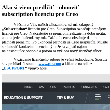
Ako si viem predĺžiť - obnoviť
subscription licenciu pre Creo
Väčšina z Vás, našich zákazníkov, už má zakúpený
„Subscription“
licenciu pre Creo. Subscription označuje prenájom
licencií pre Creo. Najčastejšie sa prenájom realizuje na dobu určitú,
a to na jeden kalendárny rok. Takáto licencia obsahuje dátum
platnosti prenájmu. Po ukončení platnosti už Creo nespustíte. Musíte
si obnoviť konkrétnu licenciu, tým, že sa zaplatí nájom
na nasledujúce obdobie a potom sa vyžiada nový licenčný súbor.
Vyžiadanie licenčného súboru je veľmi jednoduché. Spustíte
si v prehliadači stránku
www.ptc.com
a kliknete na odkaz
„
ESUPPORT
“
vpravo hore.