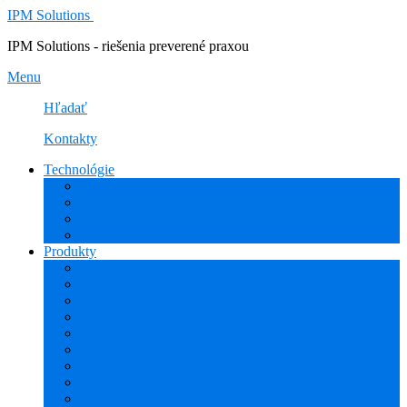
IPM Solutions
IPM Solutions - riešenia preverené praxou
Menu
Hľadať
Kontakty
Technológie
Rozšírená Realita (AR)
Internet Vecí (IoT/IIoT)
PLM
CAD
Produkty
Creo (CAD/CAM/CAE)
Mathcad
Windchill (PDM/PLM)
ThingWorx (IoT/IIoT)
Vuforia (AR)
PHARIS (MES)
Simcenter (CAE)
HEXAGON (CAM)
ESPRIT EDGE (CAM)