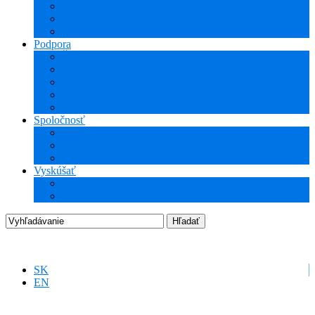
NCG CAM (CAM)
ProTools
3Dconnexion
Podpora
Školenia
Odborné vzdelávanie
WEBcast prezentácie
Technické informácie
Hotline podpora
Spoločnosť
O nás
Podujatia
Aktuality a Novinky
Vyskúšať
DEMO produkty
Startup program
SK
EN