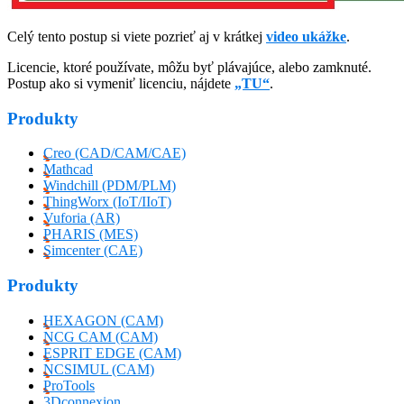
Celý tento postup si viete pozrieť aj v krátkej
video ukážke
.
Licencie, ktoré používate, môžu byť plávajúce, alebo zamknuté.
Postup ako si vymeniť licenciu, nájdete
„TU“
.
Produkty
Creo (CAD/CAM/CAE)
Mathcad
Windchill (PDM/PLM)
ThingWorx (IoT/IIoT)
Vuforia (AR)
PHARIS (MES)
Simcenter (CAE)
Produkty
HEXAGON (CAM)
NCG CAM (CAM)
ESPRIT EDGE (CAM)
NCSIMUL (CAM)
ProTools
3Dconnexion