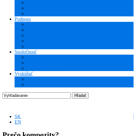
NCG CAM (CAM)
ProTools
3Dconnexion
Podpora
Školenia
Odborné vzdelávanie
WEBcast prezentácie
Technické informácie
Hotline podpora
Spoločnosť
O nás
Podujatia
Aktuality a Novinky
Vyskúšať
DEMO produkty
Startup program
SK
EN
Prečo kompozity?