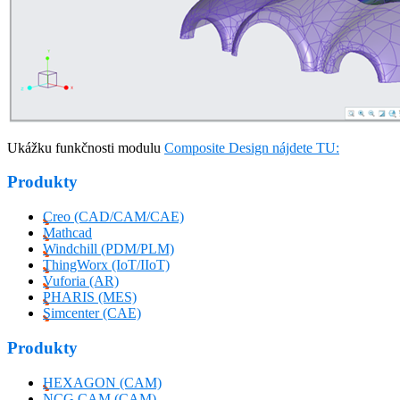
Ukážku funkčnosti modulu
Composite Design nájdete TU:
Produkty
Creo (CAD/CAM/CAE)
Mathcad
Windchill (PDM/PLM)
ThingWorx (IoT/IIoT)
Vuforia (AR)
PHARIS (MES)
Simcenter (CAE)
Produkty
HEXAGON (CAM)
NCG CAM (CAM)