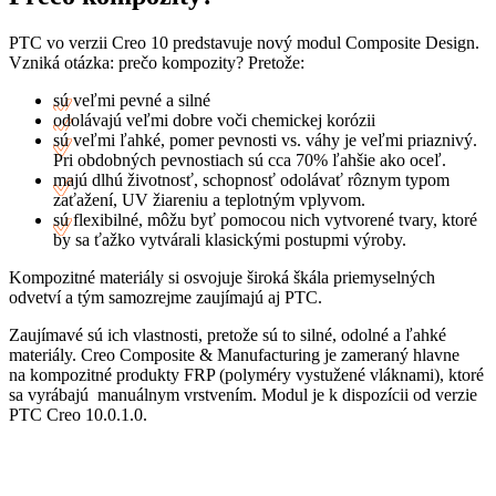
PTC vo verzii Creo 10 predstavuje nový modul Composite Design.
Vzniká otázka: prečo kompozity? Pretože:
sú veľmi pevné a silné
odolávajú veľmi dobre voči chemickej korózii
sú veľmi ľahké, pomer pevnosti vs. váhy je veľmi priaznivý.
Pri obdobných pevnostiach sú cca 70% ľahšie ako oceľ.
majú dlhú životnosť, schopnosť odolávať rôznym typom
zaťažení, UV žiareniu a teplotným vplyvom.
sú flexibilné, môžu byť pomocou nich vytvorené tvary, ktoré
by sa ťažko vytvárali klasickými postupmi výroby.
Kompozitné materiály si osvojuje široká škála priemyselných
odvetví a tým samozrejme zaujímajú aj PTC.
Zaujímavé sú ich vlastnosti, pretože sú to silné, odolné a ľahké
materiály. Creo Composite & Manufacturing je zameraný hlavne
na kompozitné produkty FRP (polyméry vystužené vláknami), ktoré
sa vyrábajú manuálnym vrstvením. Modul je k dispozícii od verzie
PTC Creo 10.0.1.0.