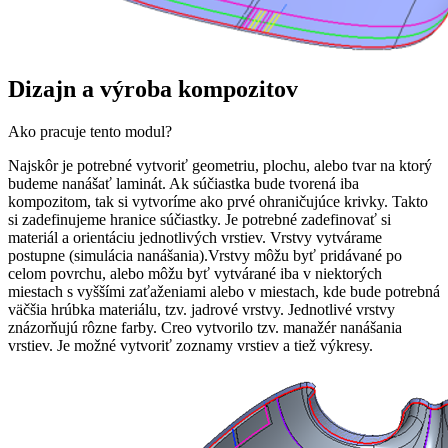
Dizajn a výroba kompozitov
Ako pracuje tento modul?
Najskôr je potrebné vytvoriť geometriu, plochu, alebo tvar na ktorý
budeme nanášať laminát. Ak súčiastka bude tvorená iba
kompozitom, tak si vytvoríme ako prvé ohraničujúce krivky. Takto
si zadefinujeme hranice súčiastky. Je potrebné zadefinovať si
materiál a orientáciu jednotlivých vrstiev. Vrstvy vytvárame
postupne (simulácia nanášania).Vrstvy môžu byť pridávané po
celom povrchu, alebo môžu byť vytvárané iba v niektorých
miestach s vyššími zaťaženiami alebo v miestach, kde bude potrebná
väčšia hrúbka materiálu, tzv. jadrové vrstvy. Jednotlivé vrstvy
znázorňujú rôzne farby. Creo vytvorilo tzv. manažér nanášania
vrstiev. Je možné vytvoriť zoznamy vrstiev a tiež výkresy.