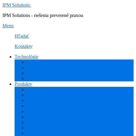
IPM Solutions
IPM Solutions - riešenia preverené praxou
Menu
Hľadať
Kontakty
Technológie
Rozšírená Realita (AR)
Internet Vecí (IoT/IIoT)
PLM
CAD
Produkty
Creo (CAD/CAM/CAE)
Mathcad
Windchill (PDM/PLM)
ThingWorx (IoT/IIoT)
Vuforia (AR)
PHARIS (MES)
Simcenter (CAE)
HEXAGON (CAM)
ESPRIT EDGE (CAM)