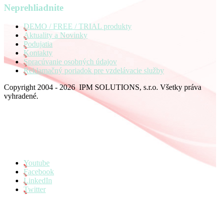
Neprehliadnite
DEMO / FREE / TRIAL produkty
Aktuality a Novinky
Podujatia
Kontakty
Spracúvanie osobných údajov
Reklamačný poriadok pre vzdelávacie služby
Copyright 2004 - 2026 IPM SOLUTIONS, s.r.o. Všetky práva
vyhradené.
Youtube
Facebook
LinkedIn
Twitter