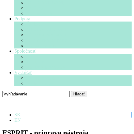
NCG CAM (CAM)
ProTools
3Dconnexion
Podpora
Školenia
Odborné vzdelávanie
WEBcast prezentácie
Technické informácie
Hotline podpora
Spoločnosť
O nás
Podujatia
Aktuality a Novinky
Vyskúšať
DEMO produkty
Startup program
SK
EN
ESPRIT - priprava nástroja