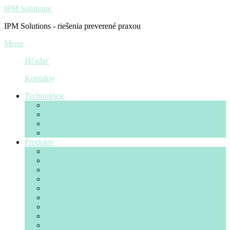
IPM Solutions
IPM Solutions - riešenia preverené praxou
Menu
Hľadať
Kontakty
Technológie
Rozšírená Realita (AR)
Internet Vecí (IoT/IIoT)
PLM
CAD
Produkty
Creo (CAD/CAM/CAE)
Mathcad
Windchill (PDM/PLM)
ThingWorx (IoT/IIoT)
Vuforia (AR)
PHARIS (MES)
Simcenter (CAE)
HEXAGON (CAM)
ESPRIT EDGE (CAM)