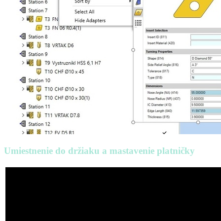
Umiestnenie do držiaku a mastavenie platničky