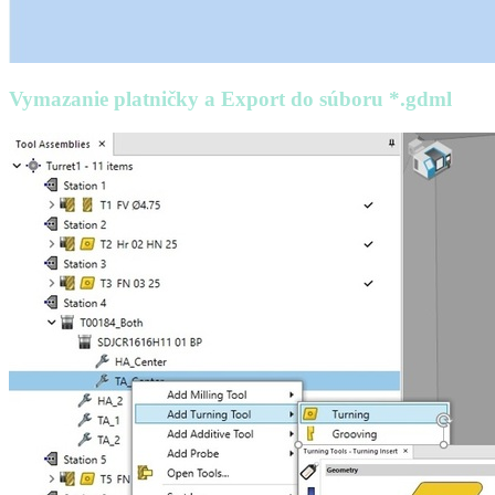
Vymazanie platničky a Export do súboru *.gdml