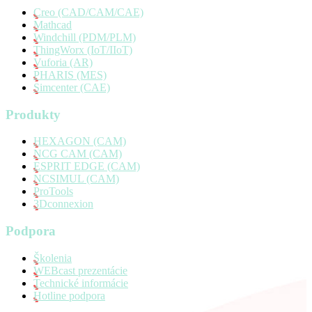
Creo (CAD/CAM/CAE)
Mathcad
Windchill (PDM/PLM)
ThingWorx (IoT/IIoT)
Vuforia (AR)
PHARIS (MES)
Simcenter (CAE)
Produkty
HEXAGON (CAM)
NCG CAM (CAM)
ESPRIT EDGE (CAM)
NCSIMUL (CAM)
ProTools
3Dconnexion
Podpora
Školenia
WEBcast prezentácie
Technické informácie
Hotline podpora