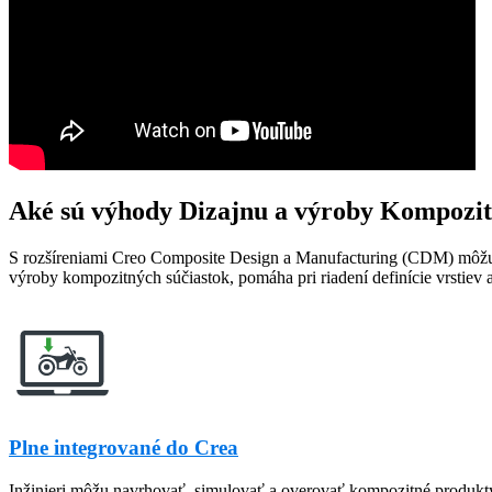
Aké sú výhody Dizajnu a výroby Kompozit
S rozšíreniami Creo Composite Design a Manufacturing (CDM) môžu i
výroby kompozitných súčiastok, pomáha pri riadení definície vrstiev 
Plne integrované do Crea
Inžinieri môžu navrhovať, simulovať a overovať kompozitné produkty