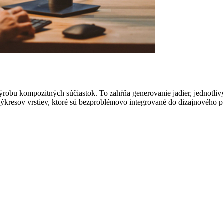
robu kompozitných súčiastok. To zahŕňa generovanie jadier, jednotli
ýkresov vrstiev, ktoré sú bezproblémovo integrované do dizajnového p