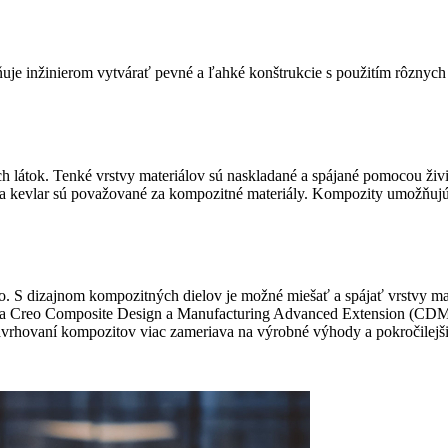
je inžinierom vytvárať pevné a ľahké konštrukcie s použitím rôznych 
átok. Tenké vrstvy materiálov sú naskladané a spájané pomocou živice,
y a kevlar sú považované za kompozitné materiály. Kompozity umožňuj
. S dizajnom kompozitných dielov je možné miešať a spájať vrstvy mater
a Creo Composite Design a Manufacturing Advanced Extension (CDMA
vrhovaní kompozitov viac zameriava na výrobné výhody a pokročilejši