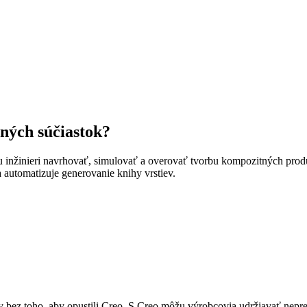
ných súčiastok?
nžinieri navrhovať, simulovať a overovať tvorbu kompozitných produ
a automatizuje generovanie knihy vrstiev.
 bez toho, aby opustili Creo. S Creo môžu výrobcovia udržiavať nepre