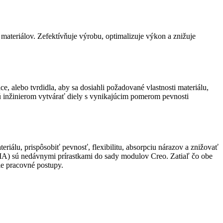
materiálov. Zefektívňuje výrobu, optimalizuje výkon a znižuje
 alebo tvrdidla, aby sa dosiahli požadované vlastnosti materiálu,
ú inžinierom vytvárať diely s vynikajúcim pomerom pevnosti
iálu, prispôsobiť pevnosť, flexibilitu, absorpciu nárazov a znižovať
) sú nedávnymi prírastkami do sady modulov Creo. Zatiaľ čo obe
e pracovné postupy.