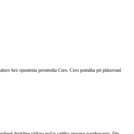
ktov bez opustenia prostredia Creo. Creo pomáha pri plánovaní
rušené digitálne vlákno počas celého procesu navrhovania, čím