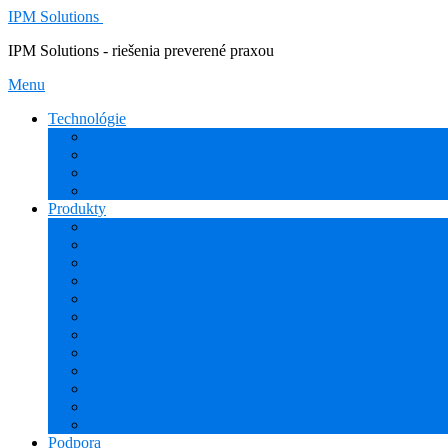
IPM Solutions
IPM Solutions - riešenia preverené praxou
Menu
Technológie
Rozšírená Realita (AR)
Internet Vecí (IoT/IIoT)
PLM
CAD
Produkty
Creo (CAD/CAM/CAE)
Mathcad
Windchill (PDM/PLM)
ThingWorx (IoT/IIoT)
Vuforia (AR)
PHARIS (MES)
Simcenter (CAE)
HEXAGON (CAM)
ESPRIT EDGE (CAM)
NCG CAM (CAM)
ProTools
3Dconnexion
Podpora