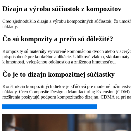
Dizajn a výroba súčiastok z kompozitov
Creo zjednodušilo dizajn a výrobu kompozitných súčiastok, čo umožňu
náklady.
Čo sú kompozity a prečo sú dôležité?
Kompozity sú materiály vytvorené kombináciou dvoch alebo viacerých l
prispôsobené pre konkrétne aplikácie. Uhlíkové vlákna, sklolaminát
k hmotnosti, vylepšenou odolnosťou a zníženou hmotnosťou.
Čo je to dizajn kompozitnej súčiastky
Konštrukcia kompozitných dielov je kľúčová pre moderné inžinierstvo
náklady. Creo Composite Design a Manufacturing Extension (CDM) 
rozšírenia poskytujú podporu kompozitného dizajnu, CDMA sa pri na
Funkčnosti a možnosti modulu Kompozitný Dizajn