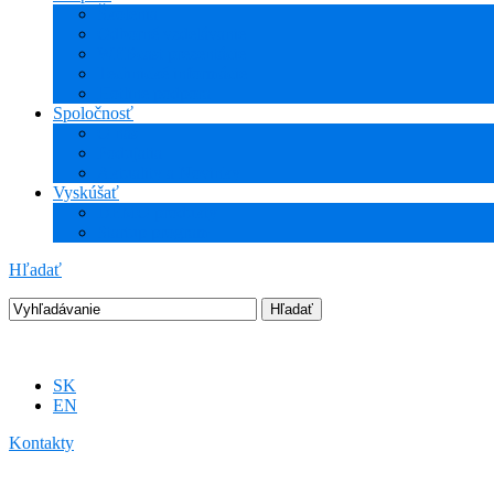
Školenia
Odborné vzdelávanie
WEBcast prezentácie
Technické informácie
Hotline podpora
Spoločnosť
O nás
Podujatia
Aktuality a Novinky
Vyskúšať
DEMO produkty
Startup program
Hľadať
SK
EN
Kontakty