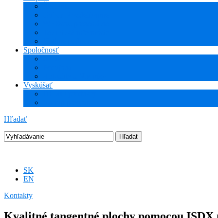
Školenia
Odborné vzdelávanie
WEBcast prezentácie
Technické informácie
Hotline podpora
Spoločnosť
O nás
Podujatia
Aktuality a Novinky
Vyskúšať
DEMO produkty
Startup program
Hľadať
SK
EN
Kontakty
Kvalitné tangentné plochy pomocou ISDX