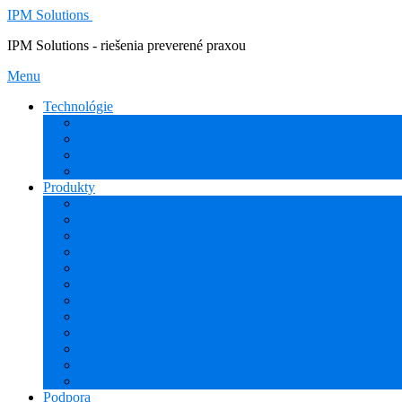
IPM Solutions
IPM Solutions - riešenia preverené praxou
Menu
Technológie
Rozšírená Realita (AR)
Internet Vecí (IoT/IIoT)
PLM
CAD
Produkty
Creo (CAD/CAM/CAE)
Mathcad
Windchill (PDM/PLM)
ThingWorx (IoT/IIoT)
Vuforia (AR)
PHARIS (MES)
Simcenter (CAE)
HEXAGON (CAM)
ESPRIT EDGE (CAM)
NCG CAM (CAM)
ProTools
3Dconnexion
Podpora