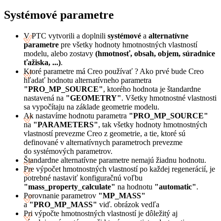
Systémové parametre
V PTC vytvorili a doplnili
systémové
a
alternatívne
parametre
pre všetky hodnoty hmotnostných vlastností
modelu, alebo zostavy
(hmotnosť, obsah, objem, súradnice
ťažiska, ...)
.
Ktoré parametre má Creo používať ? Ako prvé bude Creo
hľadať hodnotu alternatívneho parametra
"PRO_MP_SOURCE"
, ktorého hodnota je štandardne
nastavená na
"GEOMETRY"
. Všetky hmotnostné vlastnosti
sa vypočítaju na základe geometrie modelu.
Ak nastavíme hodnotu parametra
"PRO_MP_SOURCE"
na
"PARAMETERS"
, tak všetky hodnoty hmotnostných
vlastností prevezme Creo z geometrie, a tie, ktoré sú
definované v alternatívnych parametroch prevezme
do systémových parametrov.
Štandardne alternatívne parametre nemajú žiadnu hodnotu.
Pre výpočet hmotnostných vlastností po každej regenerácií, je
potrebné nastaviť konfiguračnú voľbu
"mass_property_calculate"
na hodnotu
"automatic"
.
Porovnanie parametrov
"MP_MASS"
a
"PRO_MP_MASS"
viď. obrázok vedľa
Pri výpočte hmotnostných vlastností je dôležitý aj