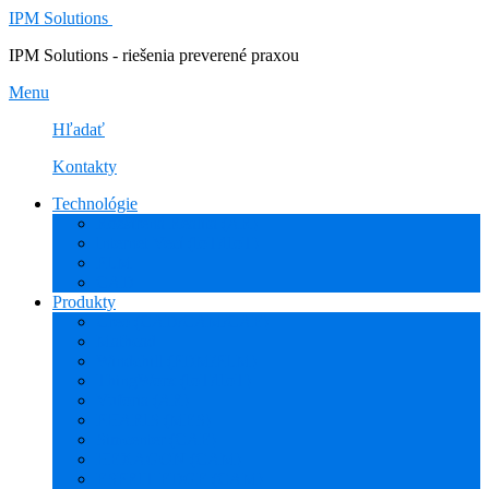
IPM Solutions
IPM Solutions - riešenia preverené praxou
Menu
Hľadať
Kontakty
Technológie
Rozšírená Realita (AR)
Internet Vecí (IoT/IIoT)
PLM
CAD
Produkty
Creo (CAD/CAM/CAE)
Mathcad
Windchill (PDM/PLM)
ThingWorx (IoT/IIoT)
Vuforia (AR)
PHARIS (MES)
Simcenter (CAE)
HEXAGON (CAM)
ESPRIT EDGE (CAM)