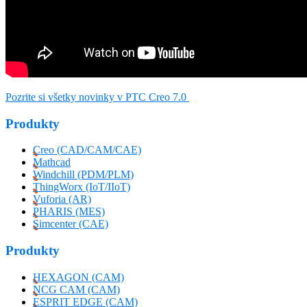
Pozrite si všetky novinky v PTC Creo 7.0
Produkty
Creo (CAD/CAM/CAE)
Mathcad
Windchill (PDM/PLM)
ThingWorx (IoT/IIoT)
Vuforia (AR)
PHARIS (MES)
Simcenter (CAE)
Produkty
HEXAGON (CAM)
NCG CAM (CAM)
ESPRIT EDGE (CAM)