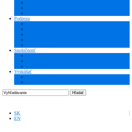
NCG CAM (CAM)
ProTools
3Dconnexion
Podpora
Školenia
Odborné vzdelávanie
WEBcast prezentácie
Technické informácie
Hotline podpora
Spoločnosť
O nás
Podujatia
Aktuality a Novinky
Vyskúšať
DEMO produkty
Startup program
SK
EN