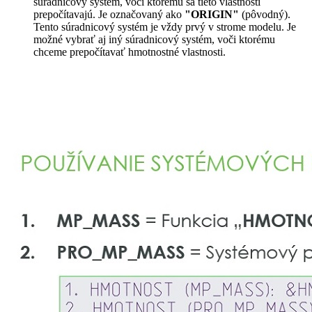
súradnicový systém, voči ktorému sa tieto vlastnosti
prepočítavajú. Je označovaný ako
"ORIGIN"
(pôvodný).
Tento súradnicový systém je vždy prvý v strome modelu. Je
možné vybrať aj iný súradnicový systém, voči ktorému
chceme prepočítavať hmotnostné vlastnosti.