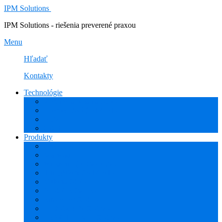
IPM Solutions
IPM Solutions - riešenia preverené praxou
Menu
Hľadať
Kontakty
Technológie
Rozšírená Realita (AR)
Internet Vecí (IoT/IIoT)
PLM
CAD
Produkty
Creo (CAD/CAM/CAE)
Mathcad
Windchill (PDM/PLM)
ThingWorx (IoT/IIoT)
Vuforia (AR)
PHARIS (MES)
Simcenter (CAE)
HEXAGON (CAM)
ESPRIT EDGE (CAM)