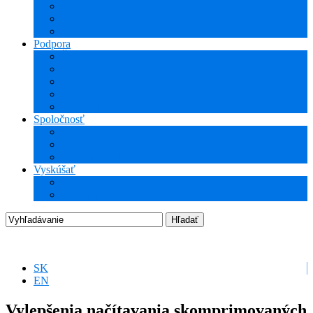
NCG CAM (CAM)
ProTools
3Dconnexion
Podpora
Školenia
Odborné vzdelávanie
WEBcast prezentácie
Technické informácie
Hotline podpora
Spoločnosť
O nás
Podujatia
Aktuality a Novinky
Vyskúšať
DEMO produkty
Startup program
SK
EN
Vylepšenia načítavania skomprimovaných