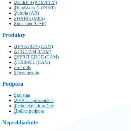
Windchill (PDM/PLM)
ThingWorx (IoT/IIoT)
Vuforia (AR)
PHARIS (MES)
Simcenter (CAE)
Produkty
HEXAGON (CAM)
NCG CAM (CAM)
ESPRIT EDGE (CAM)
NCSIMUL (CAM)
ProTools
3Dconnexion
Podpora
Školenia
WEBcast prezentácie
Technické informácie
Hotline podpora
Neprehliadnite