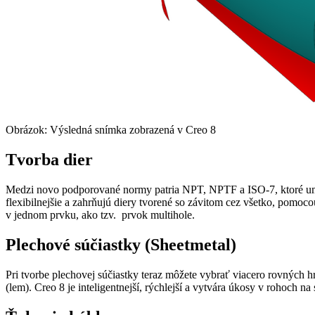
Obrázok: Výsledná snímka zobrazená v Creo 8
Tvorba dier
Medzi novo podporované normy patria NPT, NPTF a ISO-7, ktoré umož
flexibilnejšie a zahrňujú diery tvorené so závitom cez všetko, pomoc
v jednom prvku, ako tzv. prvok multihole.
Plechové súčiastky (Sheetmetal)
Pri tvorbe plechovej súčiastky teraz môžete vybrať viacero rovných h
(lem). Creo 8 je inteligentnejší, rýchlejší a vytvára úkosy v rohoch n