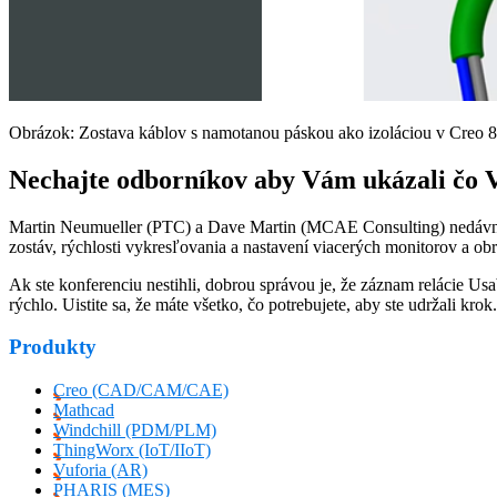
Obrázok: Zostava káblov s namotanou páskou ako izoláciou v Creo 8
Nechajte odborníkov aby Vám ukázali čo
Martin Neumueller (PTC) a Dave Martin (MCAE Consulting) nedávno d
zostáv, rýchlosti vykresľovania a nastavení viacerých monitorov a o
Ak ste konferenciu nestihli, dobrou správou je, že záznam relácie Us
rýchlo. Uistite sa, že máte všetko, čo potrebujete, aby ste udržali krok
Produkty
Creo (CAD/CAM/CAE)
Mathcad
Windchill (PDM/PLM)
ThingWorx (IoT/IIoT)
Vuforia (AR)
PHARIS (MES)