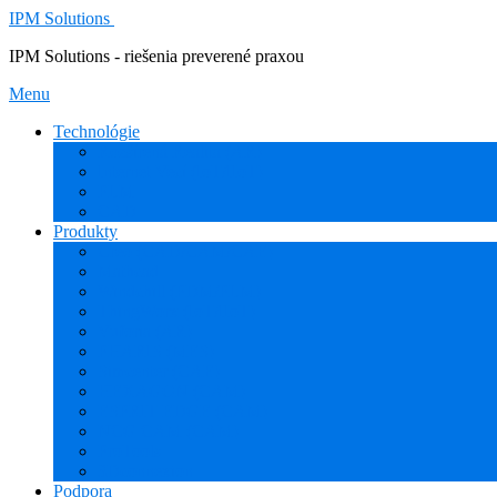
IPM Solutions
IPM Solutions - riešenia preverené praxou
Menu
Technológie
Rozšírená Realita (AR)
Internet Vecí (IoT/IIoT)
PLM
CAD
Produkty
Creo (CAD/CAM/CAE)
Mathcad
Windchill (PDM/PLM)
ThingWorx (IoT/IIoT)
Vuforia (AR)
PHARIS (MES)
Simcenter (CAE)
HEXAGON (CAM)
ESPRIT EDGE (CAM)
NCG CAM (CAM)
ProTools
3Dconnexion
Podpora