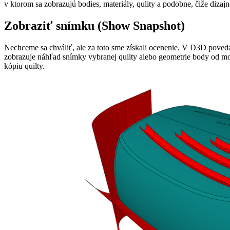
v ktorom sa zobrazujú bodies, materiály, qulity a podobne, čiže dizajn
Zobraziť snímku (Show Snapshot)
Nechceme sa chváliť, ale za toto sme získali ocenenie. V D3D poved
zobrazuje náhľad snímky vybranej quilty alebo geometrie body od mom
kópiu quilty.