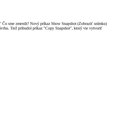
ky." Čo sme zmenili? Nový príkaz Show Snapshot (Zobraziť snímku)
vrhu. Tiež pribudol príkaz "Copy Snapshot", ktorý vie vytvoriť