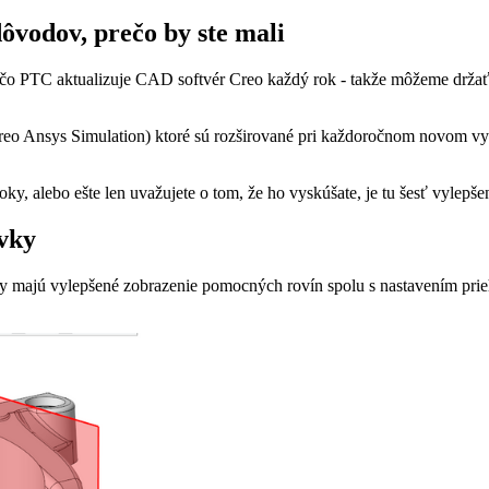
ôvodov, prečo by ste mali
rečo PTC aktualizuje CAD softvér Creo každý rok - takže môžeme držať 
Creo Ansys Simulation) ktoré sú rozširované pri každoročnom novom vyda
 alebo ešte len uvažujete o tom, že ho vyskúšate, je tu šesť vylepšení
rvky
ly majú vylepšené zobrazenie pomocných rovín spolu s nastavením prie