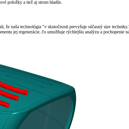
ové položky a tiež aj strom hladín.
ali, že naša technológia "v skutočnosti prevyšuje súčasný stav techni
entu jej regenerácie, čo umožňuje rýchlejšiu analýzu a pochopenie ná