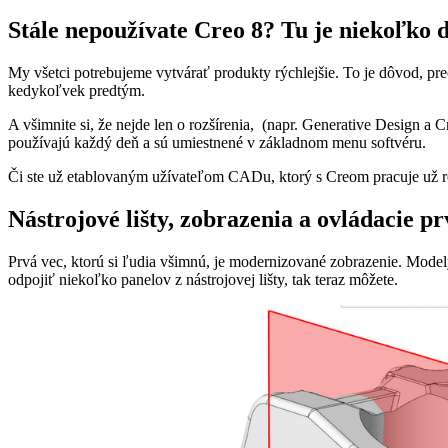
Stále nepoužívate Creo 8? Tu je niekoľko d
My všetci potrebujeme vytvárať produkty rýchlejšie. To je dôvod, p
kedykoľvek predtým.
A všimnite si, že nejde len o rozšírenia, (napr. Generative Design a 
používajú každý deň a sú umiestnené v základnom menu softvéru.
Či ste už etablovaným užívateľom CADu, ktorý s Creom pracuje už roky,
Nástrojové lišty, zobrazenia a ovládacie p
Prvá vec, ktorú si ľudia všimnú, je modernizované zobrazenie. Mode
odpojiť niekoľko panelov z nástrojovej lišty, tak teraz môžete.