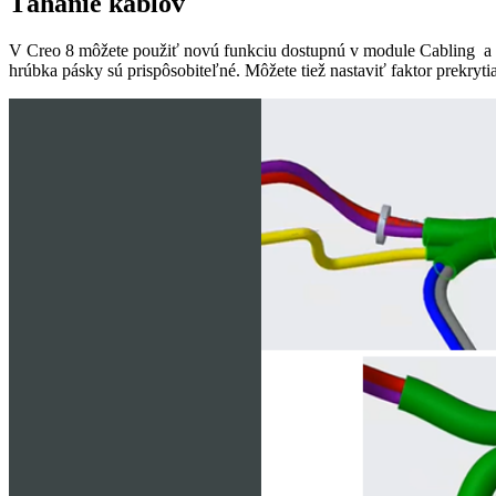
Ťahanie káblov
V Creo 8 môžete použiť novú funkciu dostupnú v module Cabling a to
hrúbka pásky sú prispôsobiteľné. Môžete tiež nastaviť faktor prekryt