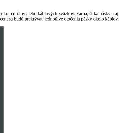
okolo drôtov alebo káblových zväzkov. Farba, šírka pásky a aj
rcent sa budú prekrývať jednotlivé otočenia pásky okolo káblov.