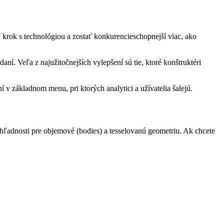
krok s technológiou a zostať konkurencieschopnejší viac, ako
ní. Veľa z najužitočnejších vylepšení sú tie, ktoré konštruktéri
 v základnom menu, pri ktorých analytici a užívatelia šalejú.
hľadnosti pre objemové (bodies) a tesselovanú geometriu. Ak chcete