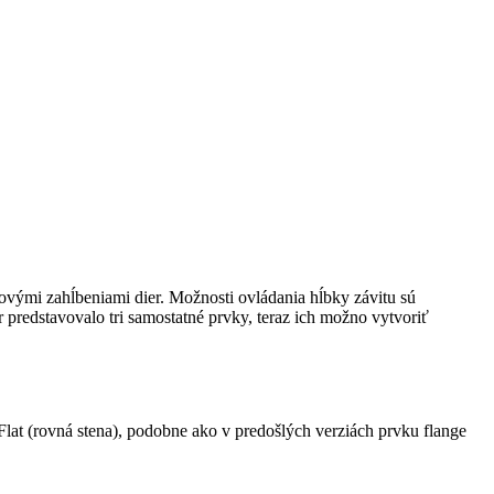
vými zahĺbeniami dier. Možnosti ovládania hĺbky závitu sú
 predstavovalo tri samostatné prvky, teraz ich možno vytvoriť
 Flat (rovná stena), podobne ako v predošlých verziách prvku flange