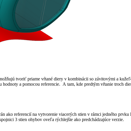
ňujú tvoriť priame vŕtané diery v kombinácii so závitovými a kužeľo
ou hodnoty a pomocou referencie. A tam, kde predtým vŕtanie troch dier
rán ako referencií na vytvorenie viacerých stien v rámci jedného prvku
a spojnici 3 stien ohybov oveľa rýchlejšie ako predchádzajúce verzie.