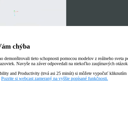
 Vám chýba
emonštrovali tieto schopnosti pomocou modelov z reálneho sveta poč
brazoviek. Navyše na záver odpovedali na niekoľko zaujímavých otázok
ability and Productivity (trvá asi 25 minút) si môžete vypočuť kliknutí
.
Pozrite si webcast zameraný na vyššie popísané funkčnosti.