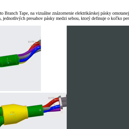
 Branch Tape, na vizuálne znázornenie elektrikárskej pásky omotanej 
ia, jednotlivých presahov pásky medzi sebou, ktorý definuje o koľko pe