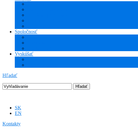
Školenia
Odborné vzdelávanie
WEBcast prezentácie
Technické informácie
Hotline podpora
Spoločnosť
O nás
Podujatia
Aktuality a Novinky
Vyskúšať
DEMO produkty
Startup program
Hľadať
SK
EN
Kontakty