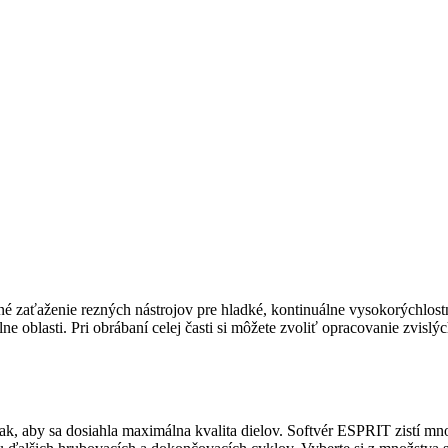
 zaťaženie rezných nástrojov pre hladké, kontinuálne vysokorýchlostn
ne oblasti.
Pri obrábaní celej časti si môžete zvoliť opracovanie zvisl
k, aby sa dosiahla maximálna kvalita dielov. Softvér ESPRIT zistí mno