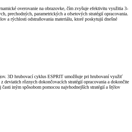
ické overovanie na obrazovke, čím zvyšuje efektivitu využitia 3-
ch, prechodných, parametrických a ofsetových stratégií opracovania.
v a rýchlosti odstraňovania materiálu, ktoré poskytujú dnešné
jov. 3D hrubovací cyklus ESPRIT umožňuje pri hrubovaní využiť
 z deviatich rôznych dokončovacích stratégií opracovania a dokončite
ej časti iným spôsobom pomocou najvhodnejších stratégií a štýlov