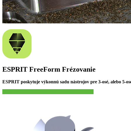
ESPRIT FreeForm Frézovanie
ESPRIT poskytuje výkonnú sadu nástrojov pre 3-osé, alebo 5-osé
Všetko o ESPRIT FreeForm Frézovaní v brožúre