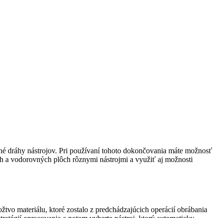
é dráhy nástrojov.
Pri používaní tohoto dokončovania máte možnosť
ých a vodorovných plôch rôznymi nástrojmi a využiť aj možnosti
žtvo materiálu, ktoré zostalo z predchádzajúcich operácií obrábania