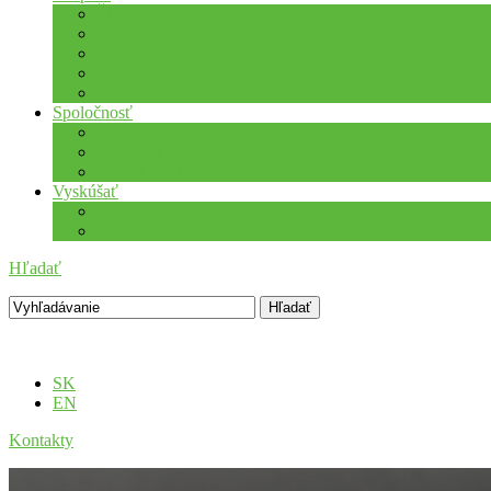
Školenia
Odborné vzdelávanie
WEBcast prezentácie
Technické informácie
Hotline podpora
Spoločnosť
O nás
Podujatia
Aktuality a Novinky
Vyskúšať
DEMO produkty
Startup program
Hľadať
SK
EN
Kontakty