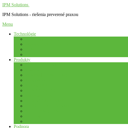
IPM Solutions
IPM Solutions - riešenia preverené praxou
Menu
Technológie
Rozšírená Realita (AR)
Internet Vecí (IoT/IIoT)
PLM
CAD
Produkty
Creo (CAD/CAM/CAE)
Mathcad
Windchill (PDM/PLM)
ThingWorx (IoT/IIoT)
Vuforia (AR)
PHARIS (MES)
Simcenter (CAE)
HEXAGON (CAM)
ESPRIT EDGE (CAM)
NCG CAM (CAM)
ProTools
3Dconnexion
Podpora