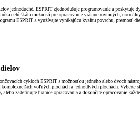
v jednoduché. ESPRIT zjednodušuje programovanie a poskytuje dynam
núka celú škálu možností pre opracovanie vrátane rovinných, normálny
gramu ESPRIT a využívajte vynikajúcu kvalitu povrchu, presnosť dielo
dielov
okončovacích cykloch ESPRIT s možnosťou jedného alebo dvoch nástro
ajkomplexnejších voľných plochách a jednotlivých plochách. Vyberte si
y, alebo zadefinujte hranice opracovania a dokončite opracovanie každ