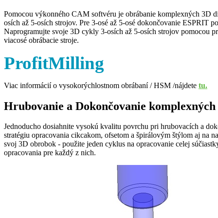
Pomocou výkonného CAM softvéru je obrábanie komplexných 3D dielo
osích až 5-osích strojov. Pre 3-osé až 5-osé dokončovanie ESPRIT po
Naprogramujte svoje 3D cykly 3-osích až 5-osích strojov pomocou pro
viacosé obrábacie stroje.
ProfitMilling
Viac informácií o vysokorýchlostnom obrábaní / HSM /nájdete
tu.
Hrubovanie a Dokončovanie komplexných 
Jednoducho dosiahnite vysokú kvalitu povrchu pri hrubovacích a d
stratégiu opracovania cikcakom, ofsetom a špirálovým štýlom aj na n
svoj 3D obrobok - použite jeden cyklus na opracovanie celej súčiastk
opracovania pre každý z nich.