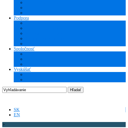
NCG CAM (CAM)
ProTools
3Dconnexion
Podpora
Školenia
Odborné vzdelávanie
WEBcast prezentácie
Technické informácie
Hotline podpora
Spoločnosť
O nás
Podujatia
Aktuality a Novinky
Vyskúšať
DEMO produkty
Startup program
SK
EN
>