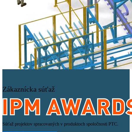
Zákaznícka súťaž
Súťaž projektov spracovaných v produktoch spoločnosti PTC.