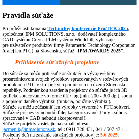
SÚŤAŽNÉ PROJEKTY →
Pravidlá súťaže
Pri príležitosti konania
Technickej konferencie Pro/TEK 2025
,
spoločnosť IPM SOLUTIONS, s.r.o., dodávateľ komplexného
CAD systému Creo a PLM systému Windchill, vyhlasuje
pre užívateľov produktov firmy Parametric Technology Corporation
(ďalej len PTC) na Slovensku, súťaž „
IPM AWARDS 2025
”.
Prihlásenie súťažných projektov
Do súťaže sa môžu prihlásiť konštruktéri a vývojové tímy
prostredníctvom svojich výrobkov spracovaných v softvérových
produktoch PTC v strojárskych podnikoch na území Slovenskej
republiky. Podmienkou zaradenia projektov do súťaže je ich 3D
grafické spracovanie vo forme tiff / jpg (min. 200 - 300 dpi), spolu
s popisom daného výrobku (funkcia, použitie výrobku).
Súťaže sa môžu zúčastniť len výrobky vytvorené v PTC softvéri.
Súťažné príspevky nebudú ďalej kategorizované. Party - súbory
spracované v CAD nebudú akceptované!!!
Súťažné projekty zasielajte na e-mail adresu:
jacmenik@ipmsolutions.sk
, tel.: 0911 728 431, 041 / 507 47 11.
Posledný deň na zaslanie súťažných projektov je:
5.6.2025
.