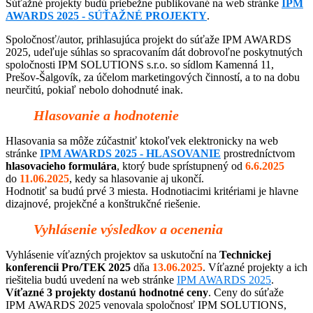
Súťažné projekty budú priebežne publikované na web stránke
IPM
AWARDS 2025 - SÚŤAŽNÉ PROJEKTY
.
Spoločnosť/autor, prihlasujúca projekt do súťaže IPM AWARDS
2025, udeľuje súhlas so spracovaním dát dobrovoľne poskytnutých
spoločnosti IPM SOLUTIONS s.r.o. so sídlom Kamenná 11,
Prešov-Šalgovík, za účelom marketingových činností, a to na dobu
neurčitú, pokiaľ nebolo dohodnuté inak.
Hlasovanie a hodnotenie
Hlasovania sa môže zúčastniť ktokoľvek elektronicky na web
stránke
IPM AWARDS 2025 - HLASOVANIE
prostredníctvom
hlasovacieho formulára
, ktorý bude sprístupnený od
6.6.2025
do
11.06.2025
, kedy sa hlasovanie aj ukončí.
Hodnotiť sa budú prvé 3 miesta. Hodnotiacimi kritériami je hlavne
dizajnové, projekčné a konštrukčné riešenie.
Vyhlásenie výsledkov a ocenenia
Vyhlásenie víťazných projektov sa uskutoční na
Technickej
konferencii Pro/TEK 2025
dňa
13.06.2025
. Víťazné projekty a ich
riešitelia budú uvedení na web stránke
IPM AWARDS 2025
.
Víťazné 3 projekty dostanú hodnotné ceny
. Ceny do súťaže
IPM AWARDS 2025 venovala spoločnosť IPM SOLUTIONS,