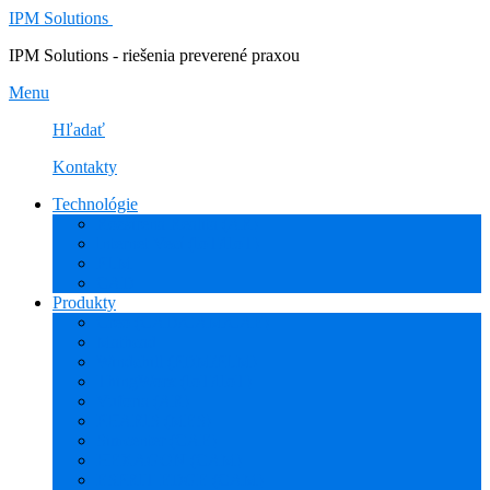
IPM Solutions
IPM Solutions - riešenia preverené praxou
Menu
Hľadať
Kontakty
Technológie
Rozšírená Realita (AR)
Internet Vecí (IoT/IIoT)
PLM
CAD
Produkty
Creo (CAD/CAM/CAE)
Mathcad
Windchill (PDM/PLM)
ThingWorx (IoT/IIoT)
Vuforia (AR)
PHARIS (MES)
Simcenter (CAE)
HEXAGON (CAM)
ESPRIT EDGE (CAM)